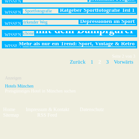
Vitaminschonendes und
Ratgeber Sportfotografie Teil 1
schmackhaftes Kochen
Depressionen im Sport
mit dem Dampfgarer
Mehr als nur ein Trend: Sport, Vintage & Retro
Seite 2 von 3
Zurück
1
2
3
Vorwärts
Anzeigen
Hotels München
Preisgünstiges Hotel in München suchen
Home
Impressum & Kontakt
Datenschutz
Sitemap
RSS Feed