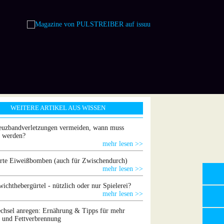
WEITERE ARTIKEL AUS WISSEN
euzbandverletzungen vermeiden, wann muss
t werden?
mehr lesen >>
rte Eiweißbomben (auch für Zwischendurch)
mehr lesen >>
ichthebergürtel - nützlich oder nur Spielerei?
mehr lesen >>
chsel anregen: Ernährung & Tipps für mehr
 und Fettverbrennung