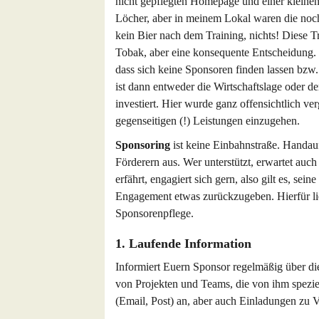
nicht gepflegten Homepage und einer kleine
Löcher, aber in meinem Lokal waren die noc
kein Bier nach dem Training, nichts! Diese
Tobak, aber eine konsequente Entscheidung. 
dass sich keine Sponsoren finden lassen bzw
ist dann entweder die Wirtschaftslage oder de
investiert. Hier wurde ganz offensichtlich ve
gegenseitigen (!) Leistungen einzugehen.
Sponsoring
ist keine Einbahnstraße. Handau
Förderern aus. Wer unterstützt, erwartet auch
erfährt, engagiert sich gern, also gilt es, s
Engagement etwas zurückzugeben. Hierfür l
Sponsorenpflege.
1. Laufende Information
Informiert Euern Sponsor regelmäßig über die
von Projekten und Teams, die von ihm speziel
(Email, Post) an, aber auch Einladungen zu 