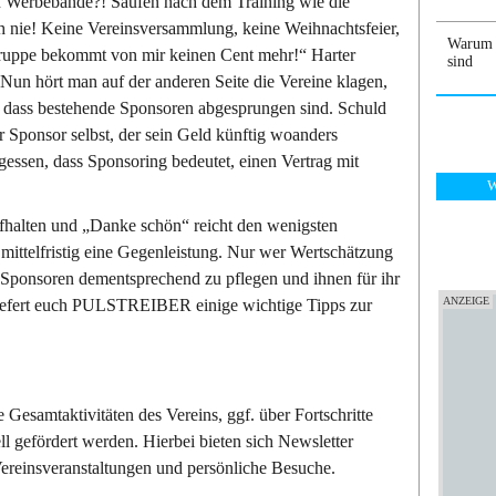
n Werbebande?! Saufen nach dem Training wie die
h nie! Keine Vereinsversammlung, keine Weihnachtsfeier,
Warum B
 Truppe bekommt von mir keinen Cent mehr!“ Harter
sind
Nun hört man auf der anderen Seite die Vereine klagen,
. dass bestehende Sponsoren abgesprungen sind. Schuld
r Sponsor selbst, der sein Geld künftig woanders
rgessen, dass Sponsoring bedeutet, einen Vertrag mit
W
fhalten und „Danke schön“ reicht den wenigsten
 mittelfristig eine Gegenleistung. Nur wer Wertschätzung
eine Sponsoren dementsprechend zu pflegen und ihnen für ihr
iefert euch PULSTREIBER einige wichtige Tipps zur
 Gesamtaktivitäten des Vereins, ggf. über Fortschritte
l gefördert werden. Hierbei bieten sich Newsletter
Vereinsveranstaltungen und persönliche Besuche.