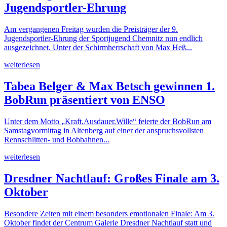
Jugendsportler-Ehrung
Am vergangenen Freitag wurden die Preisträger der 9.
Jugendsportler-Ehrung der Sportjugend Chemnitz nun endlich
ausgezeichnet. Unter der Schirmherrschaft von Max Heß...
weiterlesen
Tabea Belger & Max Betsch gewinnen 1.
BobRun präsentiert von ENSO
Unter dem Motto „Kraft.Ausdauer.Wille“ feierte der BobRun am
Samstagvormittag in Altenberg auf einer der anspruchsvollsten
Rennschlitten- und Bobbahnen...
weiterlesen
Dresdner Nachtlauf: Großes Finale am 3.
Oktober
Besondere Zeiten mit einem besonders emotionalen Finale: Am 3.
Oktober findet der Centrum Galerie Dresdner Nachtlauf statt und