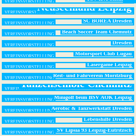
Neuseenland Leipzig
SC BOREA Dresden
Beach Soccer Team Chemnitz
Kunstradfahren beim Eisenbahner Sportverein
Dresden
Motorsport Club Lugau
Lasergame Leipzig
Reit- und Fahrverein Moritzburg
Tanzensemble Chemnitz
Minigolf beim BSV AOK Leipzig
Aerobic & Tanzwerkstatt Dresden
Lebenshilfe Dresden
SV Lipsia 93 Leipzig-Eutritzsch