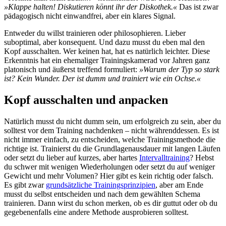
»Klappe halten! Diskutieren könnt ihr der Diskothek.«
Das ist zwar
pädagogisch nicht einwandfrei, aber ein klares Signal.
Entweder du willst trainieren oder philosophieren. Lieber
suboptimal, aber konsequent. Und dazu musst du eben mal den
Kopf ausschalten. Wer keinen hat, hat es natürlich leichter. Diese
Erkenntnis hat ein ehemaliger Trainingskamerad vor Jahren ganz
platonisch und äußerst treffend formuliert:
»Warum der Typ so stark
ist? Kein Wunder. Der ist dumm und trainiert wie ein Ochse.«
Kopf ausschalten und anpacken
Natürlich musst du nicht dumm sein, um erfolgreich zu sein, aber du
solltest vor dem Training nachdenken – nicht währenddessen. Es ist
nicht immer einfach, zu entscheiden, welche Trainingsmethode die
richtige ist. Trainierst du die Grundlagenausdauer mit langen Läufen
oder setzt du lieber auf kurzes, aber hartes
Intervalltraining
? Hebst
du schwer mit wenigen Wiederholungen oder setzt du auf weniger
Gewicht und mehr Volumen? Hier gibt es kein richtig oder falsch.
Es gibt zwar
grundsätzliche Trainingsprinzipien
, aber am Ende
musst du selbst entscheiden und nach dem gewählten Schema
trainieren. Dann wirst du schon merken, ob es dir guttut oder ob du
gegebenenfalls eine andere Methode ausprobieren solltest.