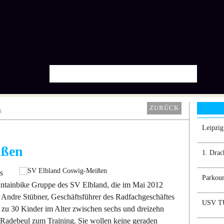
ZURÜCK
n
Leipzi
ißen
1. Drac
es
Parkour
ountainbike Gruppe des SV Elbland, die im Mai 2012
 Andre Stübner, Geschäftsführer des Radfachgeschäftes
USV TU
is zu 30 Kinder im Alter zwischen sechs und dreizehn
Radebeul zum Training. Sie wollen keine geraden