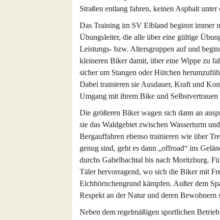
Straßen entlang fahren, keinen Asphalt unter
Das Training im SV Elbland beginnt immer 
Übungsleiter, die alle über eine gültige Übung
Leistungs- bzw. Altersgruppen auf und begin
kleineren Biker damit, über eine Wippe zu fa
sicher um Stangen oder Hütchen herumzufüh
Dabei trainieren sie Ausdauer, Kraft und Ko
Umgang mit ihrem Bike und Selbstvertrauen –
Die größeren Biker wagen sich dann an ansp
sie das Waldgebiet zwischen Wasserturm und 
Bergauffahren ebenso trainieren wie über Tr
genug sind, geht es dann „offroad“ ins Gelä
durchs Gabelbachtal bis nach Moritzburg. Für
Täler hervorragend, wo sich die Biker mit F
Eichhörnchengrund kämpfen. Außer dem Spa
Respekt an der Natur und deren Bewohnern 
Neben dem regelmäßigen sportlichen Betrieb f