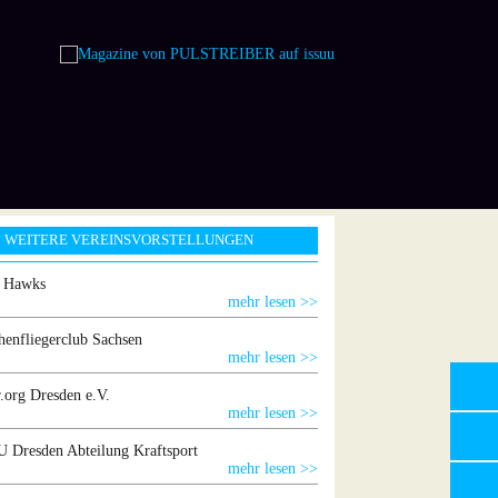
WEITERE VEREINSVORSTELLUNGEN
g Hawks
mehr lesen >>
henfliegerclub Sachsen
mehr lesen >>
.org Dresden e.V.
mehr lesen >>
 Dresden Abteilung Kraftsport
mehr lesen >>