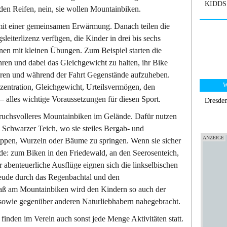
KIDDS 
 den Reifen, nein, sie wollen Mountainbiken.
mit einer gemeinsamen Erwärmung. Danach teilen die
sleiterlizenz verfügen, die Kinder in drei bis sechs
nen mit kleinen Übungen. Zum Beispiel starten die
hren und dabei das Gleichgewicht zu halten, ihr Bike
ren und während der Fahrt Gegenstände aufzuheben.
W
nzentration, Gleichgewicht, Urteilsvermögen, den
 alles wichtige Voraussetzungen für diesen Sport.
Dresde
ruchsvolleres Mountainbiken im Gelände. Dafür nutzen
Schwarzer Teich, wo sie steiles Bergab- und
eppen, Wurzeln oder Bäume zu springen. Wenn sie sicher
nde: zum Biken in den Friedewald, an den Seerosenteich,
 abenteuerliche Ausflüge eignen sich die linkselbischen
reude durch das Regenbachtal und den
ß am Mountainbiken wird den Kindern so auch der
sowie gegenüber anderen Naturliebhabern nahegebracht.
inden im Verein auch sonst jede Menge Aktivitäten statt.