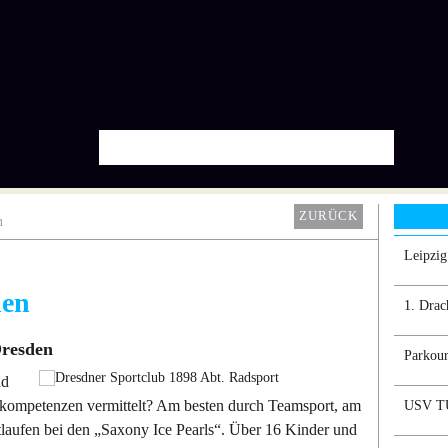
ZURÜCK
n
Leipzi
den
1. Drac
Dresden
Parkour
nd
lkompetenzen vermittelt? Am besten durch Teamsport, am
USV TU
laufen bei den „Saxony Ice Pearls“. Über 16 Kinder und