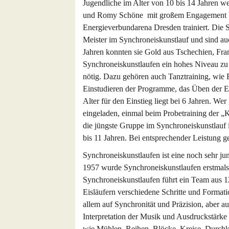
Jugendliche im Alter von 10 bis 14 Jahren we
und Romy Schöne mit großem Engagement bet
Energieverbundarena Dresden trainiert. Die 
Meister im Synchroneiskunstlauf und sind auc
Jahren konnten sie Gold aus Tschechien, Fr
Synchroneiskunstlaufen ein hohes Niveau zu er
nötig. Dazu gehören auch Tanztraining, wie B
Einstudieren der Programme, das Üben der E
Alter für den Einstieg liegt bei 6 Jahren. We
eingeladen, einmal beim Probetraining der „Kl
die jüngste Gruppe im Synchroneiskunstlauf i
bis 11 Jahren. Bei entsprechender Leistung 
Synchroneiskunstlaufen ist eine noch sehr j
1957 wurde Synchroneiskunstlaufen erstmals 
Synchroneiskunstlaufen führt ein Team aus 12
Eisläufern verschiedene Schritte und Format
allem auf Synchronität und Präzision, aber 
Interpretation der Musik und Ausdruckstärke
wie Mühlen, Reihen, Blöcke, Kreise, Durch