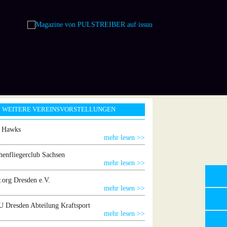
WEITERE VEREINSVORSTELLUNGEN
g Hawks
mehr lesen >>
henfliegerclub Sachsen
mehr lesen >>
.org Dresden e.V.
mehr lesen >>
 Dresden Abteilung Kraftsport
mehr lesen >>