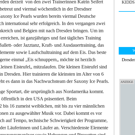
rden derzeit von den zwei Trainerinnen Katrin Seifert
KIDDS 
reut und viermal wöchentlich in der Dresdner
Saxony Ice Pearls wurden bereits viermal Deutsche
h international sehr erfolgreich. In den vergangen zwei
ankreich und Belgien mit nach Dresden bringen. Um im
reichen, ist ganzjähriges und fast tägliches Training
allett- oder Jazztanz, Kraft- und Ausdauertraining, das
W
lemente sowie Laufschultraining auf dem Eis. Das beste
r gerne einmal „Eis schnuppern„ möchte ist herzlich
Dresde
einen Eisteufel„ mitzulaufen. Die kleinen Eisteufel sind
n Dresden. Hier trainieren die kleinsten im Alter von 6
geht es dann in das Nachwuchsteam der Saxony Ice Pearls.
unge Sportart, die ursprünglich aus Nordamerika kommt.
öffentlich in den USA präsentiert. Beim
 bis 16 zumeist weiblichen, mit bis zu vier männlichen
ionen zu ausgewählter Musik vor. Dabei kommt es vor
auch auf Tempo, technische Schwierigkeit der Programme,
 der Läuferinnen und Läufer an. Verschiedenste Elemente
kreuzungsmanöver sowie Hebungen und Pirouetten sind