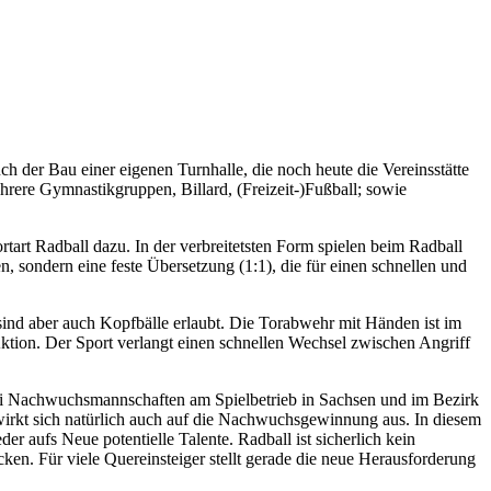
h der Bau einer eigenen Turnhalle, die noch heute die Vereinsstätte
ehrere Gymnastikgruppen, Billard, (Freizeit-)Fußball; sowie
rtart Radball dazu. In der verbreitetsten Form spielen beim Radball
 sondern eine feste Übersetzung (1:1), die für einen schnellen und
sind aber auch Kopfbälle erlaubt. Die Torabwehr mit Händen ist im
 Aktion. Der Sport verlangt einen schnellen Wechsel zwischen Angriff
wei Nachwuchsmannschaften am Spielbetrieb in Sachsen und im Bezirk
wirkt sich natürlich auch auf die Nachwuchsgewinnung aus. In diesem
er aufs Neue potentielle Talente. Radball ist sicherlich kein
hrecken. Für viele Quereinsteiger stellt gerade die neue Herausforderung