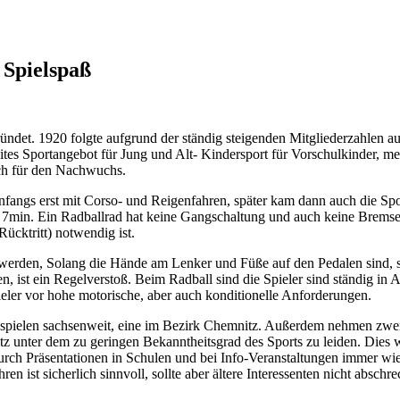
 Spielspaß
det. 1920 folgte aufgrund der ständig steigenden Mitgliederzahlen auc
breites Sportangebot für Jung und Alt- Kindersport für Vorschulkinder, m
uch für den Nachwuchs.
 anfangs erst mit Corso- und Reigenfahren, später kam dann auch die Spo
 7min. Ein Radballrad hat keine Gangschaltung und auch keine Bremsen,
ücktritt) notwendig ist.
t werden, Solang die Hände am Lenker und Füße auf den Pedalen sind, 
n, ist ein Regelverstoß. Beim Radball sind die Spieler sind ständig in
pieler vor hohe motorische, aber auch konditionelle Anforderungen.
von spielen sachsenweit, eine im Bezirk Chemnitz. Außerdem nehmen z
z unter dem zu geringen Bekanntheitsgrad des Sports zu leiden. Dies 
durch Präsentationen in Schulen und bei Info-Veranstaltungen immer wied
hren ist sicherlich sinnvoll, sollte aber ältere Interessenten nicht absc