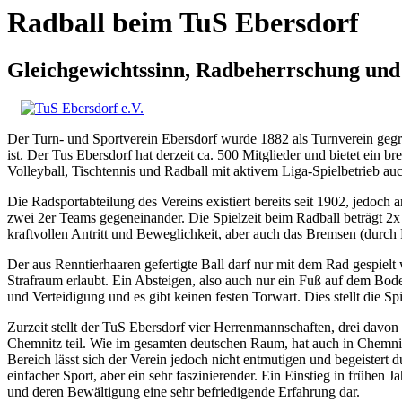
Radball beim TuS Ebersdorf
Gleichgewichtssinn, Radbeherrschung und
Der Turn- und Sportverein Ebersdorf wurde 1882 als Turnverein gegrün
ist. Der Tus Ebersdorf hat derzeit ca. 500 Mitglieder und bietet ein 
Volleyball, Tischtennis und Radball mit aktivem Liga-Spielbetrieb a
Die Radsportabteilung des Vereins existiert bereits seit 1902, jedoch
zwei 2er Teams gegeneinander. Die Spielzeit beim Radball beträgt 2x
kraftvollen Antritt und Beweglichkeit, aber auch das Bremsen (durch R
Der aus Renntierhaaren gefertigte Ball darf nur mit dem Rad gespiel
Strafraum erlaubt. Ein Absteigen, also auch nur ein Fuß auf dem Bode
und Verteidigung und es gibt keinen festen Torwart. Dies stellt die S
Zurzeit stellt der TuS Ebersdorf vier Herrenmannschaften, drei da
Chemnitz teil. Wie im gesamten deutschen Raum, hat auch in Chemnit
Bereich lässt sich der Verein jedoch nicht entmutigen und begeistert 
einfacher Sport, aber ein sehr faszinierender. Ein Einstieg in frühen Ja
und deren Bewältigung eine sehr befriedigende Erfahrung dar.