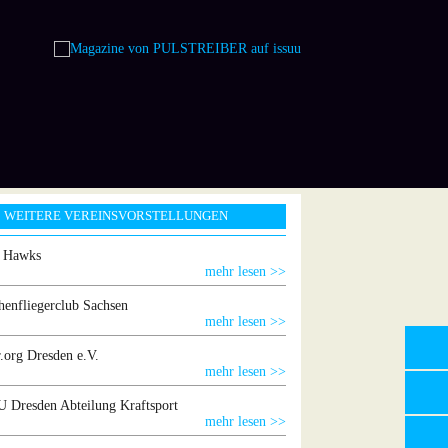
WEITERE VEREINSVORSTELLUNGEN
g Hawks
mehr lesen >>
henfliegerclub Sachsen
mehr lesen >>
.org Dresden e.V.
mehr lesen >>
 Dresden Abteilung Kraftsport
mehr lesen >>