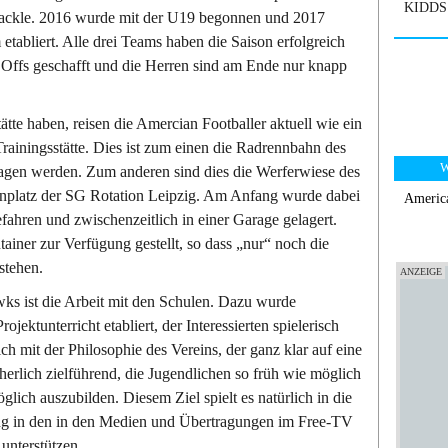
KIDDS 
Tackle. 2016 wurde mit der U19 begonnen und 2017
tabliert. Alle drei Teams haben die Saison erfolgreich
y Offs geschafft und die Herren sind am Ende nur knapp
tte haben, reisen die Amercian Footballer aktuell wie ein
Trainingsstätte. Dies ist zum einen die Radrennbahn des
W
gen werden. Zum anderen sind dies die Werferwiese des
senplatz der SG Rotation Leipzig. Am Anfang wurde dabei
America
hren und zwischenzeitlich in einer Garage gelagert.
tainer zur Verfügung gestellt, so dass „nur“ noch die
stehen.
ks ist die Arbeit mit den Schulen. Dazu wurde
jektunterricht etabliert, der Interessierten spielerisch
ch mit der Philosophie des Vereins, der ganz klar auf eine
cherlich zielführend, die Jugendlichen so früh wie möglich
lich auszubilden. Diesem Ziel spielt es natürlich in die
ung in den in den Medien und Übertragungen im Free-TV
 unterstützen.