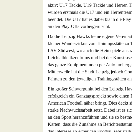
aktiv: U17 Tackle, U19 Tackle und Herren 
wurden erstmals die U17 und ein Herrenteam e
beendet. Die U17 hat es dabei bis in die Pla
an den Play-Offs vorbeigerutscht.
Da die Leipzig Hawks keine eigene Vereinsstä
kleiner Wanderzirkus von Trainingsstätte zu 
LSV Südwest, wo auch die Heimspiele austra
Leichtathletikzentrums und bei der Kunstra
das ganze Equipment noch per Auto umhergefa
Mittlerweile hat die Stadt Leipzig jedoch Con
Fahrten zu den jeweiligen Trainingsstätten an
Ein großer Schwerpunkt bei den Leipzig Haw
erfolgreich ein Ganztagsprojekt sowie einen Pro
American Football näher bringt. Dies deckt si
starke Nachwuchsarbeit setzt. Dabei ist es si
an den Sport heranzuführen und sie so bestmög
Karten, dass die Zunahme an Berichterstatt
das Interesse an American Football sehr stark