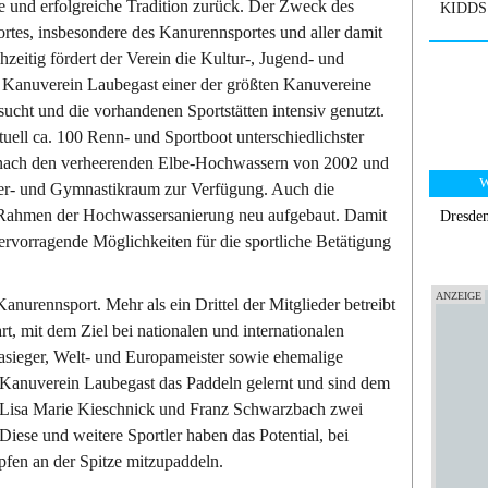
nge und erfolgreiche Tradition zurück. Der Zweck des
KIDDS 
ortes, insbesondere des Kanurennsportes und aller damit
eitig fördert der Verein die Kultur-, Jugend- und
er Kanuverein Laubegast einer der größten Kanuvereine
ucht und die vorhandenen Sportstätten intensiv genutzt.
uell ca. 100 Renn- und Sportboot unterschiedlichster
in nach den verheerenden Elbe-Hochwassern von 2002 und
W
ter- und Gymnastikraum zur Verfügung. Auch die
Rahmen der Hochwassersanierung neu aufgebaut. Damit
Dresde
ervorragende Möglichkeiten für die sportliche Betätigung
anurennsport. Mehr als ein Drittel der Mitglieder betreibt
rt, mit dem Ziel bei nationalen und internationalen
asieger, Welt- und Europameister sowie ehemalige
 Kanuverein Laubegast das Paddeln gelernt und sind dem
it Lisa Marie Kieschnick und Franz Schwarzbach zwei
iese und weitere Sportler haben das Potential, bei
pfen an der Spitze mitzupaddeln.