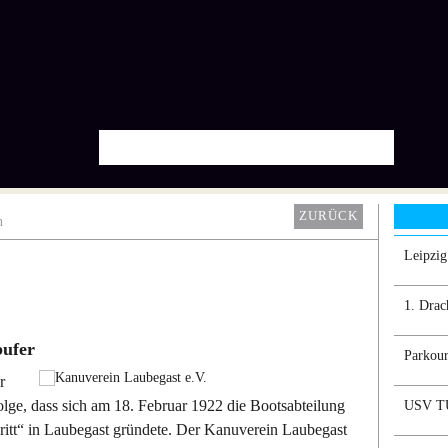
ZURÜCK
n
Leipzi
1. Drac
bufer
Parkour
r
lge, dass sich am 18. Februar 1922 die Bootsabteilung
USV TU
ritt“ in Laubegast gründete. Der Kanuverein Laubegast