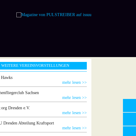
WEITERE VEREINSVORSTELLUNGEN
g Hawks
mehr lesen >>
henfliegerclub Sachsen
mehr lesen >>
.org Dresden e.V.
mehr lesen >>
 Dresden Abteilung Kraftsport
mehr lesen >>