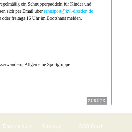
regelmäßig ein Schnupperpaddeln für Kinder und
ssen sich per Email über
rennsport@kvl-dresden.de
s oder freitags 16 Uhr im Bootshaus melden.
sserwandern, Allgemeine Sportgruppe
ZURÜCK
Datenschutz
Sitemap
RSS Feed