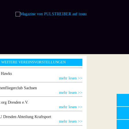
WEITERE VEREINSVORSTELLUNGEN
g Hawks
mehr lesen >>
henfliegerclub Sachsen
mehr lesen >>
.org Dresden e.V.
mehr lesen >>
 Dresden Abteilung Kraftsport
mehr lesen >>