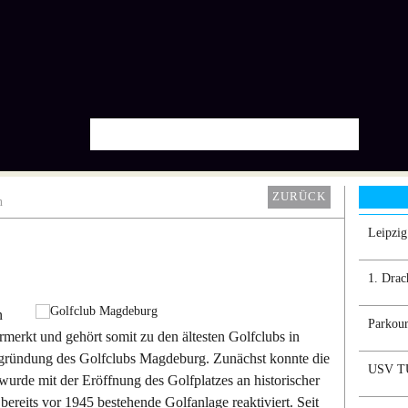
ZURÜCK
n
Leipzi
1. Drac
n
Parkour
rmerkt und gehört somit zu den ältesten Golfclubs in
ugründung des Golfclubs Magdeburg. Zunächst konnte die
USV TU
wurde mit der Eröffnung des Golfplatzes an historischer
bereits vor 1945 bestehende Golfanlage reaktiviert. Seit