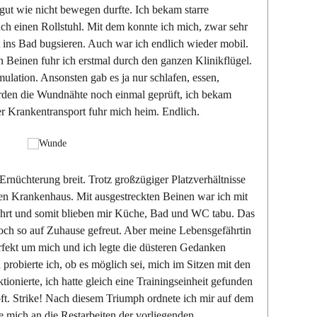
gut wie nicht bewegen durfte. Ich bekam starre
h einen Rollstuhl. Mit dem konnte ich mich, zwar sehr
ins Bad bugsieren. Auch war ich endlich wieder mobil.
 Beinen fuhr ich erstmal durch den ganzen Klinikflügel.
ulation. Ansonsten gab es ja nur schlafen, essen,
rden die Wundnähte noch einmal geprüft, ich bekam
r Krankentransport fuhr mich heim. Endlich.
nüchterung breit. Trotz großzügiger Platzverhältnisse
en Krankenhaus. Mit ausgestreckten Beinen war ich mit
fährt und somit blieben mir Küche, Bad und WC tabu. Das
doch so auf Zuhause gefreut. Aber meine Lebensgefährtin
fekt um mich und ich legte die düsteren Gedanken
probierte ich, ob es möglich sei, mich im Sitzen mit den
ionierte, ich hatte gleich eine Trainingseinheit gefunden
. Strike! Nach diesem Triumph ordnete ich mir auf dem
e mich an die Restarbeiten der vorliegenden