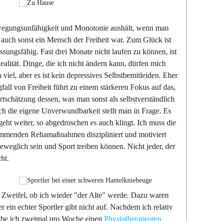
ewegungsunfähigkeit und Monotonie aushält, wenn man
d auch sonst ein Mensch der Freiheit war. Zum Glück ist
sungsfähig. Fast drei Monate nicht laufen zu können, ist
 Realität. Dinge, die ich nicht ändern kann, dürfen mich
n viel, aber es ist kein depressives Selbstbemitleiden. Eher
all von Freiheit führt zu einem stärkeren Fokus auf das,
tschätzung dessen, was man sonst als selbstverständlich
ch die eigene Unverwundbarkeit stellt man in Frage. Es
geht weiter, so abgedroschen es auch klingt. Ich muss die
ommenden Rehamaßnahmen diszipliniert und motiviert
weglich sein und Sport treiben können. Nicht jeder, der
cht.
 Zweifel, ob ich wieder "der Alte" werde. Dazu waren
 ein echter Sportler gibt nicht auf. Nachdem ich relativ
habe ich zweimal pro Woche einen
Physiotherapeuten