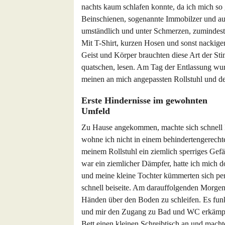
nachts kaum schlafen konnte, da ich mich so 
Beinschienen, sogenannte Immobilzer und auc
umständlich und unter Schmerzen, zumindest 
Mit T-Shirt, kurzen Hosen und sonst nackigen
Geist und Körper brauchten diese Art der Stim
quatschen, lesen. Am Tag der Entlassung wu
meinen an mich angepassten Rollstuhl und de
Erste Hindernisse im gewohnten
Umfeld
Zu Hause angekommen, machte sich schnell Er
wohne ich nicht in einem behindertengerecht
meinem Rollstuhl ein ziemlich sperriges Ge
war ein ziemlicher Dämpfer, hatte ich mich 
und meine kleine Tochter kümmerten sich per
schnell beiseite. Am darauffolgenden Morgen 
Händen über den Boden zu schleifen. Es funkt
und mir den Zugang zu Bad und WC erkämpft
Bett einen kleinen Schreibtisch an und macht