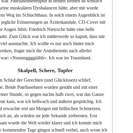
 war. Patellasehnenruptur in beiden Beinen ist wirklich
t keine muskulären Dysbalancen hätte, aber mir wurde
em Weg ins Schlachthaus. In solch einem Augenblick ist
m jegliche Erinnerungen an Ärzteskandale, CD-Cover mit
 Augen führt. Friedrich Nietzsche hätte eine helle
bt. Zum Glück war ich mittlerweile so kaputt, dass mir
viel ausmachte. Ich wollte es nur noch hinter mich
nken, fragte mich die Anästhesistin nach allerlei
ge war: »Nnnnnggggäähh«. Ich war im Traumland.
Skalpell, Schere, Tupfer
n Schlaf der Gerechten (und Glücklosen) schlief,
nie. Beide Patellasehnen wurden genäht und mit einer
einer Stunde, so gegen nachts halb zwei, war das Ganze
mir kam, war ich hellwach und äußerst gesprächig. Ich
und erwachte erst am Morgen mit höllischen Schmerzen.
ch an, als würden sie jede Sekunde zerbersten. Erst
gsam wurde die Welt wieder klarer und ich konnte mich
e kommenden Tage gingen schnell vorbei, auch wenn ich