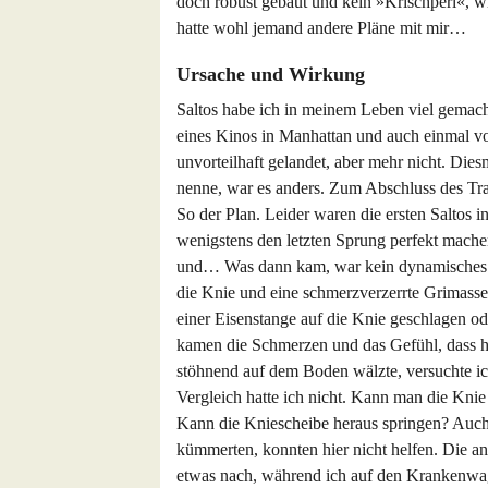
doch robust gebaut und kein »Krischperl«, 
hatte wohl jemand andere Pläne mit mir…
Ursache und Wirkung
Saltos habe ich in meinem Leben viel gemac
eines Kinos in Manhattan und auch einmal v
unvorteilhaft gelandet, aber mehr nicht. Die
nenne, war es anders. Zum Abschluss des Tr
So der Plan. Leider waren die ersten Saltos i
wenigstens den letzten Sprung perfekt mache
und… Was dann kam, war kein dynamisches "
die Knie und eine schmerzverzerrte Grimasse.
einer Eisenstange auf die Knie geschlagen o
kamen die Schmerzen und das Gefühl, dass hi
stöhnend auf dem Boden wälzte, versuchte ich
Vergleich hatte ich nicht. Kann man die Knie
Kann die Kniescheibe heraus springen? Auch
kümmerten, konnten hier nicht helfen. Die a
etwas nach, während ich auf den Krankenwa