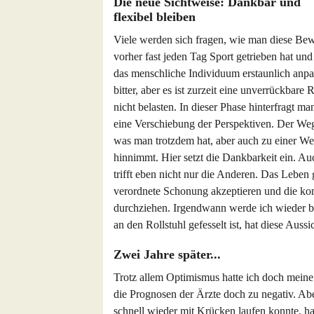
Die neue Sichtweise: Dankbar und
flexibel bleiben
Viele werden sich fragen, wie man diese B
vorher fast jeden Tag Sport getrieben hat un
das menschliche Individuum erstaunlich anpas
bitter, aber es ist zurzeit eine unverrückbare
nicht belasten. In dieser Phase hinterfragt ma
eine Verschiebung der Perspektiven. Der Wegf
was man trotzdem hat, aber auch zu einer Wer
hinnimmt. Hier setzt die Dankbarkeit ein. Au
trifft eben nicht nur die Anderen. Das Leben 
verordnete Schonung akzeptieren und die k
durchziehen. Irgendwann werde ich wieder be
an den Rollstuhl gefesselt ist, hat diese Aussi
Zwei Jahre später...
Trotz allem Optimismus hatte ich doch meine
die Prognosen der Ärzte doch zu negativ. Aber
schnell wieder mit Krücken laufen konnte, 