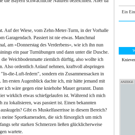
wie die Bayern schwächliche Naturen bezeichnen. Aber da
Ein Ein
ht. Auf der Wiese, vom Zehn-Meter-Turm, in der Vorhalle
om Garagendach. Passiert ist nie etwas. Manchmal
smal, am »Donnerstag des Verderbens«, wie ich ihn nun
W
ainings ein paar Turnübungen und dann unter die Dusche.
n die Weichbodenmatte ziemlich dürftig, also wollte ich
Kniever
n. Also ordentlich Anlauf nehmen, kraftvoll abspringen
In-die-Luft-federn", sondern ein Zusammensacken in
 Im ersten Augenblick dachte ich, mir hätte jemand mit
der ich wäre gegen eine kniehohe Mauer gerannt. Dann
er wirklich etwas schiefgelaufen ist. Während ich mich
 zu lokalisieren, was passiert ist. Einen bekannten
 auskugeln? Gibt es Muskelfaserrisse in diesem Bereich?
 meine Sportkameraden, die sich fürsorglich um mich
nfangs sehr starken Schmerzen ließen glücklicherweise
gen wartete.