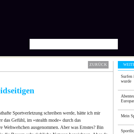
ZURÜCK
WEIT
Surfen 
wurde
idseitigen
Abenteu
Europa
sthafte Sportverletzung schreiben werde, hätte ich mir
Mein Sp
er das Gefühl, im »stealth mode« durch das
nere Wehwehchen ausgenommen. Aber was Ernstes? Bin
Sportli