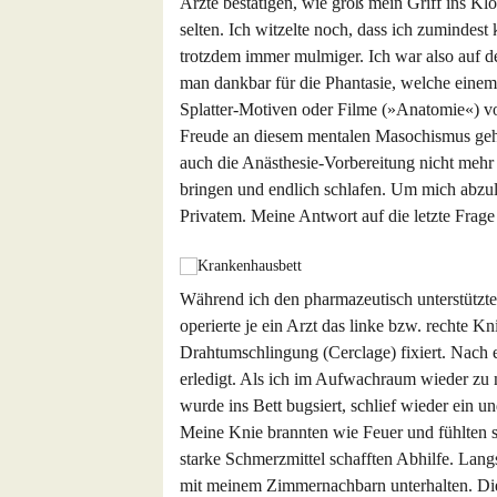
Ärzte bestätigen, wie groß mein Griff ins Klo
selten. Ich witzelte noch, dass ich zumindes
trotzdem immer mulmiger. Ich war also auf d
man dankbar für die Phantasie, welche eine
Splatter-Motiven oder Filme (»Anatomie«) vor
Freude an diesem mentalen Masochismus geha
auch die Anästhesie-Vorbereitung nicht mehr 
bringen und endlich schlafen. Um mich abzule
Privatem. Meine Antwort auf die letzte Fra
Während ich den pharmazeutisch unterstützte
operierte je ein Arzt das linke bzw. rechte K
Drahtumschlingung (Cerclage) fixiert. Nach 
erledigt. Als ich im Aufwachraum wieder zu 
wurde ins Bett bugsiert, schlief wieder ein 
Meine Knie brannten wie Feuer und fühlten si
starke Schmerzmittel schafften Abhilfe. Lan
mit meinem Zimmernachbarn unterhalten. Di