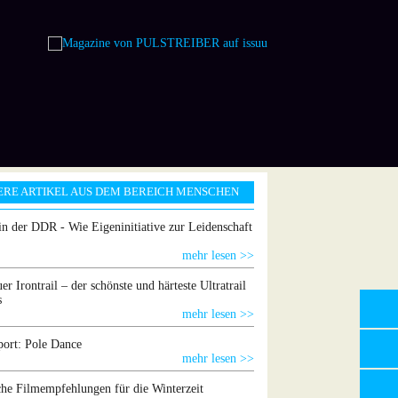
ERE ARTIKEL AUS DEM BEREICH MENSCHEN
in der DDR - Wie Eigeninitiative zur Leidenschaft
mehr lesen >>
er Irontrail – der schönste und härteste Ultratrail
s
mehr lesen >>
ort: Pole Dance
mehr lesen >>
che Filmempfehlungen für die Winterzeit