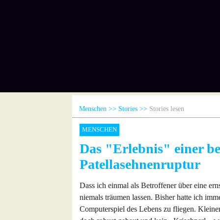
Menschen
Stories
Stories lesen
MENSCHEN
Das "Erlebnis" einer be
Patellasehnenruptur
Dass ich einmal als Betroffener über eine ern
niemals träumen lassen. Bisher hatte ich imm
Computerspiel des Lebens zu fliegen. Klei