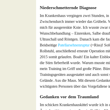
Niederschmetternde Diagnose
Im Krankenhaus vergingen zwei Stunden, in d
Zwischendurch immer wieder das Grübeln. W
mich für ausgerenkte Knie. Ich wusste zwar ni
Wunschbehandlung – Einrenken, Salbe drauf, 
Ultraschall und Röntgen. Danach kam die fau
Beidseitige
Patellarsehnenruptur
(=Riss)! Sof
Rollstuhl, anschließend erneute Operation mi
2015 somit gelaufen. Boah! Ein kalter Eisb
die Stirn fieberheiß wurde. Warum musste mir 
mein Training im Griff und große Pläne. Bür
Trainingsgeräten ausgestattet und auch sonst
Gelände. Aus die Maus. Mit diesem Gedanken
wichtigsten Personen über das Vorgefallene i
Gedanken vor dem Traumland
Im schicken Krankenhauskittel wurde ich in 