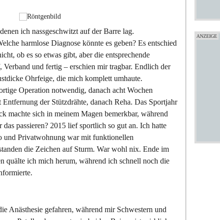
enen ich nassgeschwitzt auf der Barre lag.
elche harmlose Diagnose könnte es geben? Es entschied
cht, ob es so etwas gibt, aber die entsprechende
Verband und fertig – erschien mir tragbar. Endlich der
stdicke Ohrfeige, die mich komplett umhaute.
ortige Operation notwendig, danach acht Wochen
t Entfernung der Stützdrähte, danach Reha. Das Sportjahr
lock machte sich in meinem Magen bemerkbar, während
das passieren? 2015 lief sportlich so gut an. Ich hatte
o und Privatwohnung war mit funktionellen
 standen die Zeichen auf Sturm. War wohl nix. Ende im
 quälte ich mich herum, während ich schnell noch die
nformierte.
die Anästhesie gefahren, während mir Schwestern und