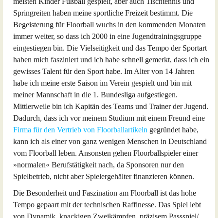
meisten Kinder Fußball gespielt, aber auch Tischtennis und
Springreiten haben meine sportliche Freizeit bestimmt. Die
Begeisterung für Floorball wuchs in den kommenden Monaten
immer weiter, so dass ich 2000 in eine Jugendtrainingsgruppe
eingestiegen bin. Die Vielseitigkeit und das Tempo der Sportart
haben mich fasziniert und ich habe schnell gemerkt, dass ich ein
gewisses Talent für den Sport habe. Im Alter von 14 Jahren
habe ich meine erste Saison im Verein gespielt und bin mit
meiner Mannschaft in die 1. Bundesliga aufgestiegen.
Mittlerweile bin ich Kapitän des Teams und Trainer der Jugend.
Dadurch, dass ich vor meinem Studium mit einem Freund eine
Firma für den Vertrieb von Floorballartikeln
gegründet habe,
kann ich als einer von ganz wenigen Menschen in Deutschland
vom Floorball leben. Ansonsten gehen Floorballspieler einer
»normalen« Berufstätigkeit nach, da Sponsoren nur den
Spielbetrieb, nicht aber Spielergehälter finanzieren können.
Die Besonderheit und Faszination am Floorball ist das hohe
Tempo gepaart mit der technischen Raffinesse. Das Spiel lebt
von Dynamik, knackigen Zweikämpfen, präzisem Passspiel/