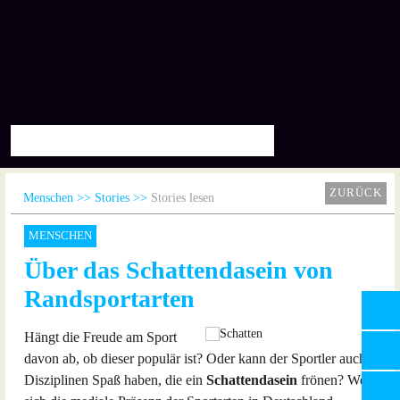
ZURÜCK
Menschen
Stories
Stories lesen
MENSCHEN
Über das Schattendasein von
Randsportarten
Hängt die Freude am Sport
davon ab, ob dieser populär ist? Oder kann der Sportler auch in
Disziplinen Spaß haben, die ein
Schattendasein
frönen? Wer