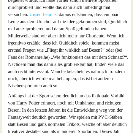
begleitet wurde. Ich habe vorher schon mehrere Sportarten
durchprobiert und wollte das dann auch unbedingt mal
versuchen.
Unser Team
ist daraus entstanden, dass ein paar
Leute aus dem Unichor auf die Idee gekommen sind, Quidditch
mal auszuprobieren und daran Spaß gefunden haben.
Mittlerweile sind wir aber nicht mehr nur Chorleute. Wenn ich
irgendwo erzähle, dass ich Quidditch spiele, kommen meist
erstmal Fragen wie „Fliegt ihr wirklich auf Besen?“ oder (bei
Fans der Romanreihe) „Wie funktioniert das mit dem Schnatz?“.
Nachdem man das dann alles grob erklärt hat, finden viele das
auch recht interessant. Manche belächeln es natürlich trotzdem
noch, aber ich würde mal behaupten, das ist bei anderen
Nischensportarten auch so.
Anfangs hat der Sport schon deutlich an das fiktionale Vorbild
von Harry Potter erinnert, noch mit Umhängen und richtigen
Besen. In den letzten Jahren ist die Entwicklung weg von der
Fantasywelt deutlich geworden. Wir spielen mit PVC-Stäben
statt Besen und ganz normalen Trikots, welche oft aber deutlich
kreativer gestaltet sind als in anderen Sportarten. Dieses Jahr