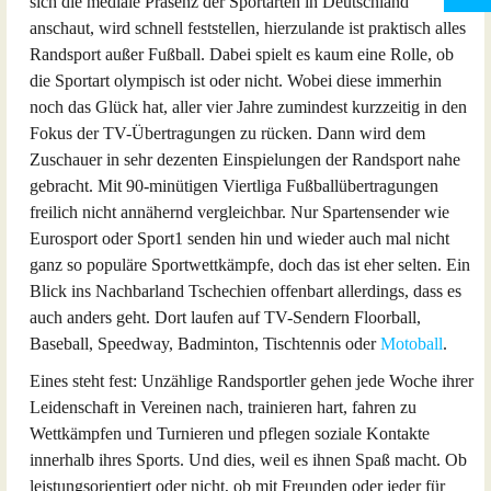
sich die mediale Präsenz der Sportarten in Deutschland
anschaut, wird schnell feststellen, hierzulande ist praktisch alles
Randsport außer Fußball. Dabei spielt es kaum eine Rolle, ob
die Sportart olympisch ist oder nicht. Wobei diese immerhin
noch das Glück hat, aller vier Jahre zumindest kurzzeitig in den
Fokus der TV-Übertragungen zu rücken. Dann wird dem
Zuschauer in sehr dezenten Einspielungen der Randsport nahe
gebracht. Mit 90-minütigen Viertliga Fußballübertragungen
freilich nicht annähernd vergleichbar. Nur Spartensender wie
Eurosport oder Sport1 senden hin und wieder auch mal nicht
ganz so populäre Sportwettkämpfe, doch das ist eher selten. Ein
Blick ins Nachbarland Tschechien offenbart allerdings, dass es
auch anders geht. Dort laufen auf TV-Sendern Floorball,
Baseball, Speedway, Badminton, Tischtennis oder
Motoball
.
Eines steht fest: Unzählige Randsportler gehen jede Woche ihrer
Leidenschaft in Vereinen nach, trainieren hart, fahren zu
Wettkämpfen und Turnieren und pflegen soziale Kontakte
innerhalb ihres Sports. Und dies, weil es ihnen Spaß macht. Ob
leistungsorientiert oder nicht, ob mit Freunden oder jeder für