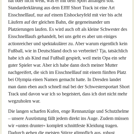
hat oder nicht weiß, was er mit dem Sport anfangen soll.
Standarderklärung aus dem Effff Short Track ist eine Art
Eisschnelllauf, nur auf einem Eishockeyfeld mit vier bis acht
Läufern auf der gleichen Bahn, die gegeneinander um
Platzierungen laufen. Es wird auch oft als kleine Schwester des
Eisschnelllaufs gehandelt, bei uns geht es aber um einiges
actionreicher und spektakulärer zu. Aber warum eigentlich kein
Fußball, wie in Deutschland doch so verbreitet? Tja, tatsächlich
habe ich als Kind mal Fußball gespielt, weil mein Opa ein sehr
guter Spieler war. Aber ich habe dann doch meiner Mutter
nachgeeifert, die sich im Eisschnelllauf mit einem fünften Platz
bei Olympia einen Namen gemacht hatte. In Dresden landet
man dann eben auch schnell mal bei der Schwestersportart Short
Track und davon war ich so begeistert, dass ich dort nicht mehr
wegzuholen war.
Die langen scharfen Kufen, enge Rennanzüge und Schutzhelme
– unsere Ausrüstung fällt jedem direkt ins Auge. Zudem müssen
wir »unten drunter« komplett schnittfeste Kleidung tragen.
Dadurch gehen die meisten Stürze glimpflich aus, robust