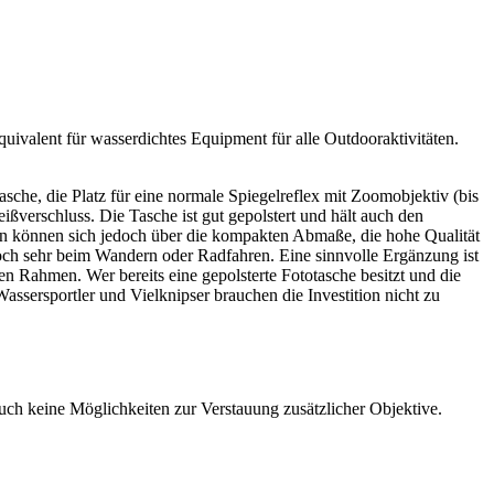
uivalent für wasserdichtes Equipment für alle Outdooraktivitäten.
sche, die Platz für eine normale Spiegelreflex mit Zoomobjektiv (bis
ißverschluss. Die Tasche ist gut gepolstert und hält auch den
fen können sich jedoch über die kompakten Abmaße, die hohe Qualität
 doch sehr beim Wandern oder Radfahren. Eine sinnvolle Ergänzung ist
en Rahmen. Wer bereits eine gepolsterte Fototasche besitzt und die
assersportler und Vielknipser brauchen die Investition nicht zu
 auch keine Möglichkeiten zur Verstauung zusätzlicher Objektive.