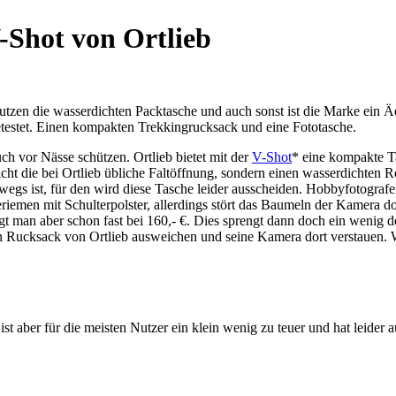
-Shot von Ortlieb
tzen die wasserdichten Packtasche und auch sonst ist die Marke ein Äq
testet. Einen kompakten Trekkingrucksack und eine Fototasche.
ch vor Nässe schützen. Ortlieb bietet mit der
V-Shot
* eine kompakte Ta
cht die bei Ortlieb übliche Faltöffnung, sondern einen wasserdichten Re
wegs ist, für den wird diese Tasche leider ausscheiden. Hobbyfotogra
geriemen mit Schulterpolster, allerdings stört das Baumeln der Kamera
gt man aber schon fast bei 160,- €. Dies sprengt dann doch ein wenig d
ren Rucksack von Ortlieb ausweichen und seine Kamera dort verstauen. W
 ist aber für die meisten Nutzer ein klein wenig zu teuer und hat leider