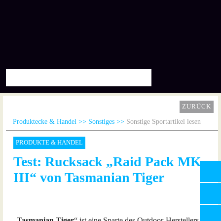
ZURÜCK
Produktecke & Handel
Sonstiges
Sonstige Sportartikel lesen
PRODUKTE & HANDEL
Test: Rucksack „Raid Pack MK
III“ von Tasmanian Tiger
„
Tasmanian Tiger
“ ist eine Sparte des Outdoor-Herstellers