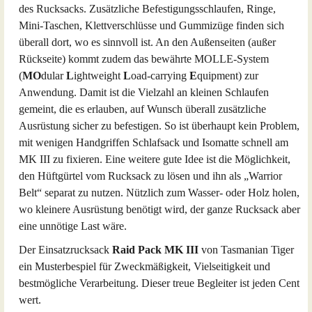
des Rucksacks. Zusätzliche Befestigungsschlaufen, Ringe,
Mini-Taschen, Klettverschlüsse und Gummizüge finden sich
überall dort, wo es sinnvoll ist. An den Außenseiten (außer
Rückseite) kommt zudem das bewährte MOLLE-System
(
MO
dular
L
ightweight
L
oad-carrying
E
quipment) zur
Anwendung. Damit ist die Vielzahl an kleinen Schlaufen
gemeint, die es erlauben, auf Wunsch überall zusätzliche
Ausrüstung sicher zu befestigen. So ist überhaupt kein Problem,
mit wenigen Handgriffen Schlafsack und Isomatte schnell am
MK III zu fixieren. Eine weitere gute Idee ist die Möglichkeit,
den Hüftgürtel vom Rucksack zu lösen und ihn als „Warrior
Belt“ separat zu nutzen. Nützlich zum Wasser- oder Holz holen,
wo kleinere Ausrüstung benötigt wird, der ganze Rucksack aber
eine unnötige Last wäre.
Der Einsatzrucksack
Raid Pack MK III
von Tasmanian Tiger
ein Musterbespiel für Zweckmäßigkeit, Vielseitigkeit und
bestmögliche Verarbeitung. Dieser treue Begleiter ist jeden Cent
wert.