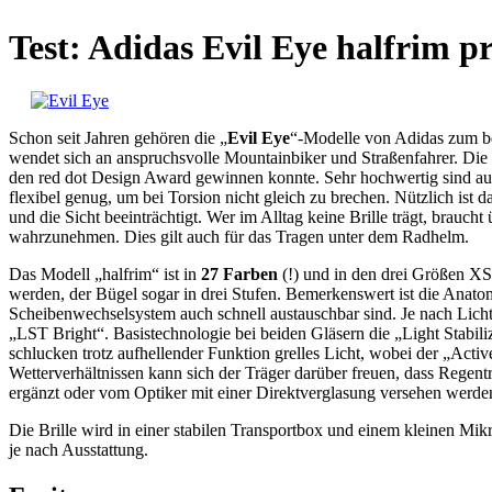
Test: Adidas Evil Eye halfrim p
Schon seit Jahren gehören die „
Evil Eye
“-Modelle von Adidas zum be
wendet sich an anspruchsvolle Mountainbiker und Straßenfahrer. Die R
den red dot Design Award gewinnen konnte. Sehr hochwertig sind auc
flexibel genug, um bei Torsion nicht gleich zu brechen. Nützlich ist 
und die Sicht beeinträchtigt. Wer im Alltag keine Brille trägt, brau
wahrzunehmen. Dies gilt auch für das Tragen unter dem Radhelm.
Das Modell „halfrim“ ist in
27 Farben
(!) und in den drei Größen XS
werden, der Bügel sogar in drei Stufen. Bemerkenswert ist die Anatom
Scheibenwechselsystem auch schnell austauschbar sind. Je nach Lich
„LST Bright“. Basistechnologie bei beiden Gläsern die „Light Stabil
schlucken trotz aufhellender Funktion grelles Licht, wobei der „Active
Wetterverhältnissen kann sich der Träger darüber freuen, dass Regen
ergänzt oder vom Optiker mit einer Direktverglasung versehen werde
Die Brille wird in einer stabilen Transportbox und einem kleinen Mik
je nach Ausstattung.