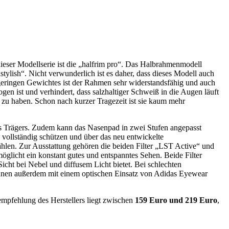
eser Modellserie ist die „halfrim pro“. Das Halbrahmenmodell
tylish“. Nicht verwunderlich ist es daher, dass dieses Modell auch
geringen Gewichtes ist der Rahmen sehr widerstandsfähig und auch
gen ist und verhindert, dass salzhaltiger Schweiß in die Augen läuft
e zu haben. Schon nach kurzer Tragezeit ist sie kaum mehr
des Trägers. Zudem kann das Nasenpad in zwei Stufen angepasst
 vollständig schützen und über das neu entwickelte
hlen. Zur Ausstattung gehören die beiden Filter „LST Active“ und
glicht ein konstant gutes und entspanntes Sehen. Beide Filter
Sicht bei Nebel und diffusem Licht bietet. Bei schlechten
 können außerdem mit einem optischen Einsatz von Adidas Eyewear
sempfehlung des Herstellers liegt zwischen
159 Euro und 219 Euro
,