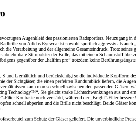
ro
vorzugten Augenkleid des passionierten Radsportlers. Neuzugang in di
adbrille von Adidas Eyewear ist sowohl sportlich aggressiv als auch „s
h die Verarbeitung und der allgemeine Gesamteindruck. Trotz seines 
das abnehmbare Stirnpolster der Brille, das mit einem Schaumstoff überzo
cht übrigens gegenüber der „halfrim pro“ trotzdem keine Berührungsängst
, S und L erhältlich und berücksichtigt so die individuelle Kopfform 
ie der Sichtgläser, die einen perfekten Rundumblick liefern, die Augen
tverhältnissen kann man so schnell zwischen den passenden Gläsern wä
izing Technology™“. Sie gleicht starke Lichtschwankungen aus und ermö
“-Filter Kontraste noch verstärkt, während der „Bright“-Filter bessere 
tropfen schnell abperlen und die Brille nicht beschlägt. Beide Gläser
n.
rofaserbeutel zum Schutz der Gläser geliefert. Die unverbindliche Prei