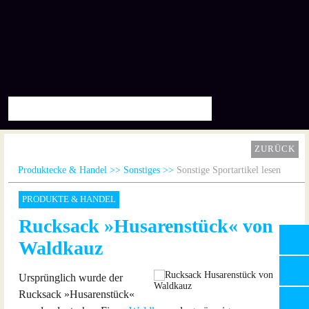
ZURÜCK
Produktecke & Handel
Sonstiges
Sonstige Sportartikel lesen
PRODUKTE & HANDEL
Rucksack »Husarenstück« von
Waldkauz
Ursprünglich wurde der
Rucksack »Husarenstück«