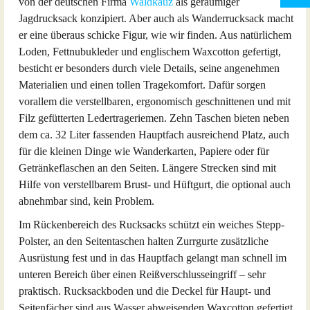
von der deutschen Firma
Waldkauz
als geräumiger
Jagdrucksack konzipiert. Aber auch als Wanderrucksack macht
er eine überaus schicke Figur, wie wir finden. Aus natürlichem
Loden, Fettnubukleder und englischem Waxcotton gefertigt,
besticht er besonders durch viele Details, seine angenehmen
Materialien und einen tollen Tragekomfort. Dafür sorgen
vorallem die verstellbaren, ergonomisch geschnittenen und mit
Filz gefütterten Ledertrageriemen. Zehn Taschen bieten neben
dem ca. 32 Liter fassenden Hauptfach ausreichend Platz, auch
für die kleinen Dinge wie Wanderkarten, Papiere oder für
Getränkeflaschen an den Seiten. Längere Strecken sind mit
Hilfe von verstellbarem Brust- und Hüftgurt, die optional auch
abnehmbar sind, kein Problem.
Im Rückenbereich des Rucksacks schützt ein weiches Stepp-
Polster, an den Seitentaschen halten Zurrgurte zusätzliche
Ausrüstung fest und in das Hauptfach gelangt man schnell im
unteren Bereich über einen Reißverschlusseingriff – sehr
praktisch. Rucksackboden und die Deckel für Haupt- und
Seitenfächer sind aus Wasser abweisenden Waxcotton gefertigt.