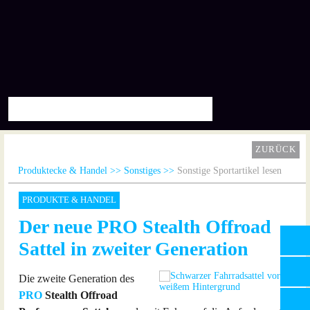
ZURÜCK
Produktecke & Handel
Sonstiges
Sonstige Sportartikel lesen
PRODUKTE & HANDEL
Der neue PRO Stealth Offroad
Sattel in zweiter Generation
Die zweite Generation des
PRO
Stealth Offroad