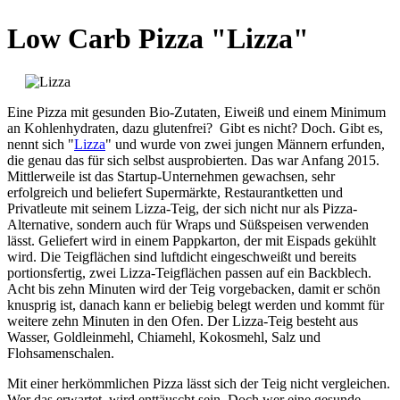
Low Carb Pizza "Lizza"
Eine Pizza mit gesunden Bio-Zutaten, Eiweiß und einem Minimum
an Kohlenhydraten, dazu glutenfrei? Gibt es nicht? Doch. Gibt es,
nennt sich "
Lizza
" und wurde von zwei jungen Männern erfunden,
die genau das für sich selbst ausprobierten. Das war Anfang 2015.
Mittlerweile ist das Startup-Unternehmen gewachsen, sehr
erfolgreich und beliefert Supermärkte, Restaurantketten und
Privatleute mit seinem Lizza-Teig, der sich nicht nur als Pizza-
Alternative, sondern auch für Wraps und Süßspeisen verwenden
lässt. Geliefert wird in einem Pappkarton, der mit Eispads gekühlt
wird. Die Teigflächen sind luftdicht eingeschweißt und bereits
portionsfertig, zwei Lizza-Teigflächen passen auf ein Backblech.
Acht bis zehn Minuten wird der Teig vorgebacken, damit er schön
knusprig ist, danach kann er beliebig belegt werden und kommt für
weitere zehn Minuten in den Ofen. Der Lizza-Teig besteht aus
Wasser, Goldleinmehl, Chiamehl, Kokosmehl, Salz und
Flohsamenschalen.
Mit einer herkömmlichen Pizza lässt sich der Teig nicht vergleichen.
Wer das erwartet, wird enttäuscht sein. Doch wer eine gesunde