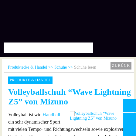
ZURÜCK
Produktecke & Handel
Schuhe
Schuhe lesen
PRODUKTE & HANDEL
Volleyballschuh “Wave Lightning
Z5” von Mizuno
Volleyball ist wie
Handball
ein sehr dynamischer Sport
mit vielen Tempo- und Richtungswechseln sowie explosiven