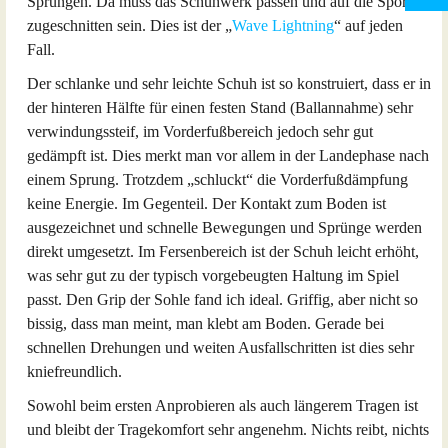
Sprüngen. Da muss das Schuhwerk passen und auf die Sportart
zugeschnitten sein. Dies ist der „
Wave Lightning
“ auf jeden
Fall.
Der schlanke und sehr leichte Schuh ist so konstruiert, dass er in
der hinteren Hälfte für einen festen Stand (Ballannahme) sehr
verwindungssteif, im Vorderfußbereich jedoch sehr gut
gedämpft ist. Dies merkt man vor allem in der Landephase nach
einem Sprung. Trotzdem „schluckt“ die Vorderfußdämpfung
keine Energie. Im Gegenteil. Der Kontakt zum Boden ist
ausgezeichnet und schnelle Bewegungen und Sprünge werden
direkt umgesetzt. Im Fersenbereich ist der Schuh leicht erhöht,
was sehr gut zu der typisch vorgebeugten Haltung im Spiel
passt. Den Grip der Sohle fand ich ideal. Griffig, aber nicht so
bissig, dass man meint, man klebt am Boden. Gerade bei
schnellen Drehungen und weiten Ausfallschritten ist dies sehr
kniefreundlich.
Sowohl beim ersten Anprobieren als auch längerem Tragen ist
und bleibt der Tragekomfort sehr angenehm. Nichts reibt, nichts