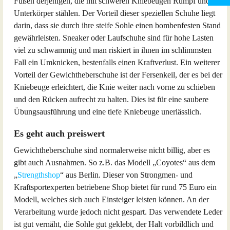
Füßen derjenigen, die mit schweren Kniebeugen Rumpf und
Unterkörper stählen. Der Vorteil dieser speziellen Schuhe liegt
darin, dass sie durch ihre steife Sohle einen bombenfesten Stand
gewährleisten. Sneaker oder Laufschuhe sind für hohe Lasten
viel zu schwammig und man riskiert in ihnen im schlimmsten
Fall ein Umknicken, bestenfalls einen Kraftverlust. Ein weiterer
Vorteil der Gewichtheberschuhe ist der Fersenkeil, der es bei der
Kniebeuge erleichtert, die Knie weiter nach vorne zu schieben
und den Rücken aufrecht zu halten. Dies ist für eine saubere
Übungsausführung und eine tiefe Kniebeuge unerlässlich.
Es geht auch preiswert
Gewichtheberschuhe sind normalerweise nicht billig, aber es
gibt auch Ausnahmen. So z.B. das Modell „Coyotes“ aus dem
„
Strengthshop
“ aus Berlin. Dieser von Strongmen- und
Kraftsportexperten betriebene Shop bietet für rund 75 Euro ein
Modell, welches sich auch Einsteiger leisten können. An der
Verarbeitung wurde jedoch nicht gespart. Das verwendete Leder
ist gut vernäht, die Sohle gut geklebt, der Halt vorbildlich und