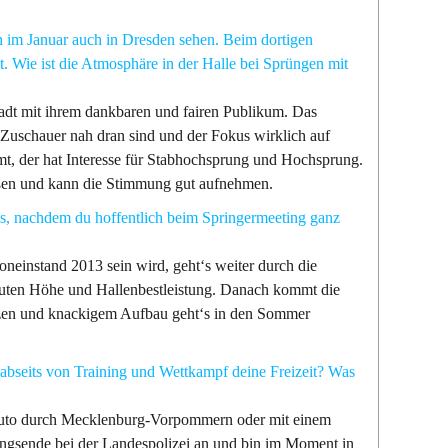
h im Januar auch in Dresden sehen. Beim dortigen
. Wie ist die Atmosphäre in der Halle bei Sprüngen mit
adt mit ihrem dankbaren und fairen Publikum. Das
 Zuschauer nah dran sind und der Fokus wirklich auf
mt, der hat Interesse für Stabhochsprung und Hochsprung.
eißen und kann die Stimmung gut aufnehmen.
aus, nachdem du hoffentlich beim Springermeeting ganz
neinstand 2013 sein wird, geht‘s weiter durch die
 guten Höhe und Hallenbestleistung. Danach kommt die
zen und knackigem Aufbau geht‘s in den Sommer
 abseits von Training und Wettkampf deine Freizeit? Was
Auto durch Mecklenburg-Vorpommern oder mit einem
dungsende bei der Landespolizei an und bin im Moment in