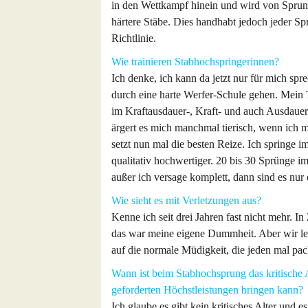
in den Wettkampf hinein und wird von Sprung
härtere Stäbe. Dies handhabt jedoch jeder Spr
Richtlinie.
Wie trainieren Stabhochspringerinnen?
Ich denke, ich kann da jetzt nur für mich spre
durch eine harte Werfer-Schule gehen. Mein Tr
im Kraftausdauer-, Kraft- und auch Ausdauer
ärgert es mich manchmal tierisch, wenn ich 
setzt nun mal die besten Reize. Ich springe im
qualitativ hochwertiger. 20 bis 30 Sprünge im
außer ich versage komplett, dann sind es nur 
Wie sieht es mit Verletzungen aus?
Kenne ich seit drei Jahren fast nicht mehr. I
das war meine eigene Dummheit. Aber wir le
auf die normale Müdigkeit, die jeden mal pac
Wann ist beim Stabhochsprung das kritische A
geforderten Höchstleistungen bringen kann?
Ich glaube es gibt kein kritisches Alter und e