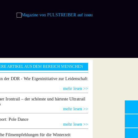
ERE ARTIKEL AUS DEM BEREICH MENSCHEN
in der DDR - Wie Eigeninitiative zur Leidenschaft
mehr lesen >>
er Irontrail – der schönste und härteste Ultratrail
s
mehr lesen >>
ort: Pole Dance
mehr lesen >>
che Filmempfehlungen für die Winterzeit