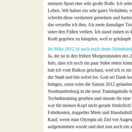
meinem Sport eine sehr große Rolle. Ich seh
Leben. Wir haben ein sehr gutes Verhältnis, 
schreibt diese verdammt gemeinen und harten 
das verzeihe ich ihm. Als mein damaliger Tr
unter den Füßen verliert. Ich stand mitten in
Kraft gegeben zu kämpfen, weil er gekämpft 
Im März 2012 ist auch noch deine Heimtraini
Ja, die ist in den frühen Morgenstunden des
Info, dass ich noch ein paar Stäbe retten kö
hab ich vom Balkon geschaut, weil ich es nic
der Stadt und bin sofort los. Gott sei Dank k
bringen, sonst wäre die Saison 2012 gelau
Neubrandenburg in die neue Trainingshalle ha
Techniktraining gesehen und musste für eine
war für meinen Kopf nicht gerade förderlich
Fahrtkosten, doppelter Miete und Haushaltsf
Kauf, wenn man Olympia als Ziel vor Augen 
aufgenommen wurde und dort nun auch ein se