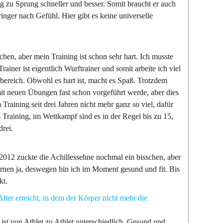
 zu Sprung schneller und besser. Somit braucht er auch
inger nach Gefühl. Hier gibt es keine universelle
chen, aber mein Training ist schon sehr hart. Ich musste
ainer ist eigentlich Wurftrainer und somit arbeite ich viel
bereich. Obwohl es hart ist, macht es Spaß. Trotzdem
mit neuen Übungen fast schon vorgeführt werde, aber dies
 Training seit drei Jahren nicht mehr ganz so viel, dafür
 Training, im Wettkampf sind es in der Regel bis zu 15,
drei.
n 2012 zuckte die Achillessehne nochmal ein bisschen, aber
rnen ja, deswegen bin ich im Moment gesund und fit. Bis
kt.
lter erreicht, in dem der Körper nicht mehr die
s ist von Athlet zu Athlet unterschiedlich. Gesund und