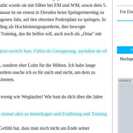
afür wurde sie mit Silber bei EM und WM, sowie dem 5.
Ein Ein
nuar ist sie erneut in Dresden beim Springermeeting zu
ngenen Jahr, auf den obersten Podestplatz zu springen. In
ltag als Hochleistungssportlerin, ihre bewegte
Training, das ihr helfen soll, auch noch als „Oma“ mit
W
jetzt erreicht hast. Fühlst du Genugtuung, nachdem du oft
Hochsp
, sondern eher Lohn für die Mühen. Ich habe lange
ßerdem mache ich es für mich und nicht, um dem zu
könnten.
 wenig wie Weglaufen! Wie hast du dich über die Jahre
h einmal alles zu hinterfragen und Ernährung und Training
Gefühl hat, dass man noch nicht am Ende seiner