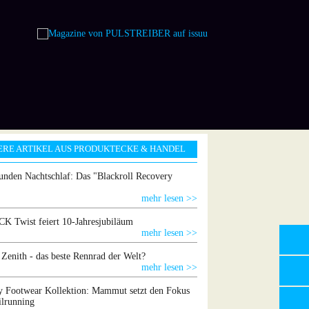
ERE ARTIKEL AUS PRODUKTECKE & HANDEL
unden Nachtschlaf: Das "Blackroll Recovery
mehr lesen >>
 Twist feiert 10-Jahresjubiläum
mehr lesen >>
 Zenith - das beste Rennrad der Welt?
mehr lesen >>
 Footwear Kollektion: Mammut setzt den Fokus
ilrunning