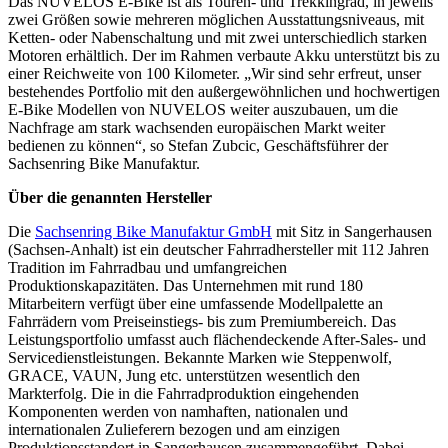
Das NUVELOS E-Bike ist als Touren- und Trekkingrad, in jeweils
zwei Größen sowie mehreren möglichen Ausstattungsniveaus, mit
Ketten- oder Nabenschaltung und mit zwei unterschiedlich starken
Motoren erhältlich. Der im Rahmen verbaute Akku unterstützt bis zu
einer Reichweite von 100 Kilometer. „Wir sind sehr erfreut, unser
bestehendes Portfolio mit den außergewöhnlichen und hochwertigen
E-Bike Modellen von NUVELOS weiter auszubauen, um die
Nachfrage am stark wachsenden europäischen Markt weiter
bedienen zu können“, so Stefan Zubcic, Geschäftsführer der
Sachsenring Bike Manufaktur.
Über die genannten Hersteller
Die
Sachsenring Bike Manufaktur GmbH
mit Sitz in Sangerhausen
(Sachsen-Anhalt) ist ein deutscher Fahrradhersteller mit 112 Jahren
Tradition im Fahrradbau und umfangreichen
Produktionskapazitäten. Das Unternehmen mit rund 180
Mitarbeitern verfügt über eine umfassende Modellpalette an
Fahrrädern vom Preiseinstiegs- bis zum Premiumbereich. Das
Leistungsportfolio umfasst auch flächendeckende After-Sales- und
Servicedienstleistungen. Bekannte Marken wie Steppenwolf,
GRACE, VAUN, Jung etc. unterstützen wesentlich den
Markterfolg. Die in die Fahrradproduktion eingehenden
Komponenten werden von namhaften, nationalen und
internationalen Zulieferern bezogen und am einzigen
Produktionsstandort in Sangerhausen zusammengeführt. Dabei