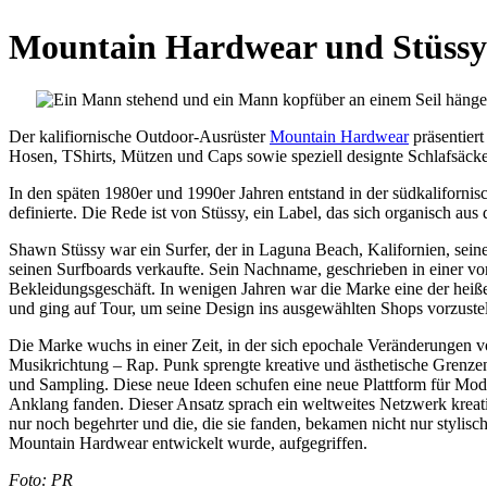
Mountain Hardwear und Stüssy 
Der kalifiornische Outdoor-Ausrüster
Mountain Hardwear
präsentier
Hosen, TShirts, Mützen und Caps sowie speziell designte Schlafsäcke.
In den späten 1980er und 1990er Jahren entstand in der südkaliforni
definierte. Die Rede ist von Stüssy, ein Label, das sich organisch a
Shawn Stüssy war ein Surfer, der in Laguna Beach, Kalifornien, sein
seinen Surfboards verkaufte. Sein Nachname, geschrieben in einer vom
Bekleidungsgeschäft. In wenigen Jahren war die Marke eine der heiß
und ging auf Tour, um seine Design ins ausgewählten Shops vorzustel
Die Marke wuchs in einer Zeit, in der sich epochale Veränderungen vo
Musikrichtung – Rap. Punk sprengte kreative und ästhetische Grenzen
und Sampling. Diese neue Ideen schufen eine neue Plattform für Mod
Anklang fanden. Dieser Ansatz sprach ein weltweites Netzwerk kreati
nur noch begehrter und die, die sie fanden, bekamen nicht nur stylis
Mountain Hardwear entwickelt wurde, aufgegriffen.
Foto: PR