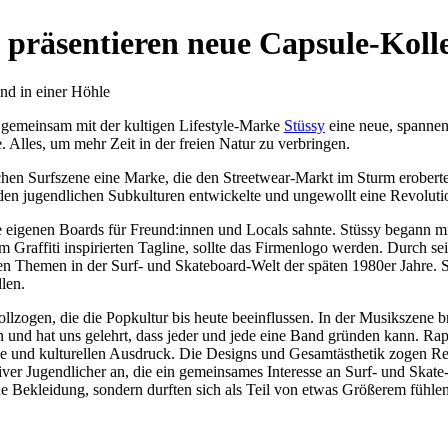
präsentieren neue Capsule-Koll
t gemeinsam mit der kultigen Lifestyle-Marke
Stüssy
eine neue, spanne
 Alles, um mehr Zeit in der freien Natur zu verbringen.
schen Surfszene eine Marke, die den Streetwear-Markt im Sturm erobert
us den jugendlichen Subkulturen entwickelte und ungewollt eine Revolut
e eigenen Boards für Freund:innen und Locals sahnte. Stüssy begann m
 Graffiti inspirierten Tagline, sollte das Firmenlogo werden. Durch s
en Themen in der Surf- und Skateboard-Welt der späten 1980er Jahre.
len.
llzogen, die die Popkultur bis heute beeinflussen. In der Musikszene 
 und hat uns gelehrt, dass jeder und jede eine Band gründen kann. Ra
e und kulturellen Ausdruck. Die Designs und Gesamtästhetik zogen Ref
ver Jugendlicher an, die ein gemeinsames Interesse an Surf- und Skate
che Bekleidung, sondern durften sich als Teil von etwas Größerem fühl