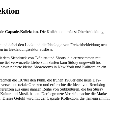
ektion
nde
Capsule-Kollektion
. Die Kollektion umfasst Oberbekleidung,
e und dabei den Look und die Ideologie von Freizeitbekleidung neu
ion im Bekleidungssektor auslöste.
it dem Siebdruck von T-Shirts und Shorts, die er zusammen mit
eine tief verwurzelte Liebe zum Surfen kam Stüssy ungewollt ins
 Shawn richtete kleine Showrooms in New York und Kalifornien ein
brachten die 1970er den Punk, die frühen 1980er eine neue DIY-
p verschob soziale Grenzen und erforschte die Ideen von Remixing
erenzen aus einer ganzen Reihe von Subkulturen, die bei Stüssy
-Kultur und Musik hatten. Der begrenzte Vertrieb machte die Marke
en. Dieses Gefühl wird mit der Capsule-Kollektion, die gemeinsam mit