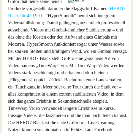
GoPro hat heute seine neuen
Produkte vorgestellt, darunter die Flaggschiff-Kamera
HERO7
Black für 429,99 €
. "HyperSmooth" nennt sich integrierte
Videostabilisierung. Damit gelingen ganz einfach professionell
aussehende Videos mit Gimbal-ähnlicher Stabilisierung – und
das ohne die Kosten oder den Aufwand eines Gimbals mit
Motoren. HyperSmooth funktioniert sogar unter Wasser sowie
bei starken Stößen und kräftigem Wind, wo ein Gimbal versagt.
Mit der HERO7 Black stellt GoPro eine ganz neue Art von
Video namens „TimeWarp“ vor. Mit TimeWarp-Video werden
Videos stark beschleunigt und erhalten dadurch einen
„Fliegender-Teppich“-Effekt. Beeindruckende Landschaften,
ein Tauchgang im Meer oder eine Tour durch die Stadt vor –
alles komprimiert in einem extrem stabilisierten Video, in dem
sich das ganze Erlebnis in Sekundenschnelle abspielt.
TimeWarp Video verwandelt längere Erlebnisse in kurze,
flüssige Videos, die faszinieren und die man leicht teilen kannst.
Die HERO7 Black ist die erste GoPro mit Livestreaming –
Nutzer können so automatisch in Echtzeit auf Facebook,