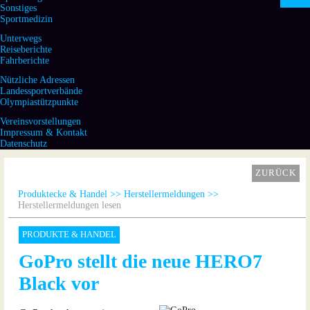
Sonstiges
Sportmedizin
Unterwegs
Reiseberichte
Fahrberichte
Nützliche Adressen
Landessportverbände
Olympiastützpunkte
Vereinsvorstellungen
Impressum & Kontakt
Datenschutz
ZURÜCK
Produktecke & Handel
Herstellermeldungen
Herstellermeldungen lesen
PRODUKTE & HANDEL
GoPro stellt die neue HERO7
Black vor