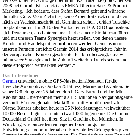
verlassen. Seine Nachfolge übernimmt Kai Tutschke (Foto), der seit
2008 bei Garmin ist – zuletzt als EMEA Director Sales & Product
Marketing. „Ich bedaure, dass Stefan Bernard geht und wünsche
ihm alles Gute. Mein Ziel ist es, seine Arbeit fortzusetzen und den
nächsten Wachstumsschritt mit Garmin zu gehen“, erklärt Tutschke.
So plant Garmin für 2016 den Aufbau einer D-A-CHOrganisation.
„Ich freue mich, das Unternehmen in diese neue Struktur zu führen
und mit unseren Teams Synergien herzustellen, von denen unsere
Kunden und Handelspartner profitieren werden. Gemeinsam mit
unseren Partnern erreichte Garmin 2014 das erfolgreichste Jahr in
der europäischen Konzerngeschichte. Ich bin überzeugt, dass wir
mit unserer Strategie auch in Zukunft weiterhin Trends setzen und
diese erfolgreich vermarkten werden.“
Das Unternehmen
Garmin
entwickelt mobile GPS-Navigationslösungen für die
Bereiche Automotive, Outdoor & Fitness, Marine und Aviation. Seit
seiner Gründung vor 25 Jahren durch Gary Burrell und Dr. Min
Kao hat das Unternehmen mehr als 115 Millionen Navigationsgeräte
verkauft. Für den globalen Marktführer mit Hauptfirmensitz in
Olathe, Kansas arbeiten heute in 35 Niederlassungen weltweit über
10.000 Beschäftigte – darunter etwa 1.000 Ingenieure. Die Garmin
Deutschland GmbH hat ihren Sitz in Garching bei München. In
Würzburg wird außerdem ein eigener Forschungs- und
Entwicklungsstandort unterhalten. Ein zentrales Erfolgsprinzip von