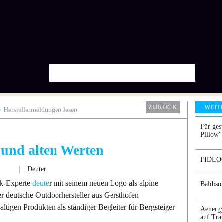
ZURÜCK
WEIT
Herstellermeldungen lesen
Für ges
Pillow"
 und alten Werten
FIDLOCK
ck-Experte
deute
r mit seinem neuen Logo als alpine
Baldiso
r deutsche Outdoorhersteller aus Gersthofen
altigen Produkten als ständiger Begleiter für Bergsteiger
Aenergy
auf Tra