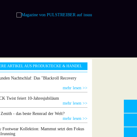
ERE ARTIKEL AUS PRODUKTECKE & HANDEL
unden Nachtschlaf: Das "Blackroll Recovery
mehr lesen >>
 Twist feiert 10-Jahresjubiläum
mehr lesen >>
 Zenith - das beste Rennrad der Welt?
mehr lesen >>
 Footwear Kollektion: Mammut setzt den Fokus
ilrunning