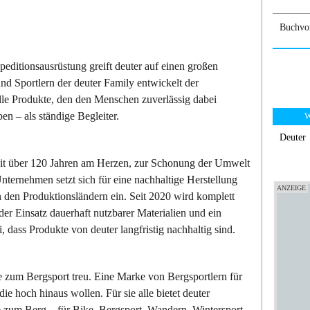
Buchvor
peditionsausrüstung greift deuter auf einen großen
nd Sportlern der deuter Family entwickelt der
lle Produkte, den den Menschen zuverlässig dabei
en – als ständige Begleiter.
W
Deuter
seit über 120 Jahren am Herzen, zur Schonung der Umwelt
ernehmen setzt sich für eine nachhaltige Herstellung
n den Produktionsländern ein. Seit 2020 wird komplett
der Einsatz dauerhaft nutzbarer Materialien und ein
, dass Produkte von deuter langfristig nachhaltig sind.
 zum Bergsport treu. Eine Marke von Bergsportlern für
e hoch hinaus wollen. Für sie alle bietet deuter
 zum Berg – für Bike, Bergsport, Wandern, Wintersport