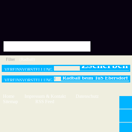
Radsportverein
Filter
(Radball)
Zscherben
Radball beim TuS Ebersdorf
Home
Impressum & Kontakt
Datenschutz
Sitemap
RSS Feed