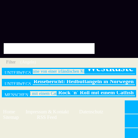
Reisebericht: Irlands
Filter
(Angeln)
Westküste
Reisebericht: Heilbuttangeln in Norwegen
Rock 'n' Roll mit einem Catfish
Home
Impressum & Kontakt
Datenschutz
Sitemap
RSS Feed