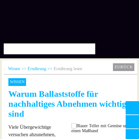
ZURÜCK
Wissen
Ernährung
Ernährung lesen
WISSEN
Warum Ballaststoffe für
nachhaltiges Abnehmen wichtig
sind
Viele Übergewichtige
versuchen abzunehmen,