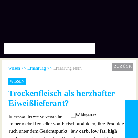
ZURÜCK
Wissen
Ernährung
Ernährung lesen
WISSEN
Trockenfleisch als herzhafter
Eiweißlieferant?
Interessanterweise versuchen
immer mehr Hersteller von Fleischprodukten, ihre Produkte
auch unter dem Gesichtspunkt "
low carb, low fat, high