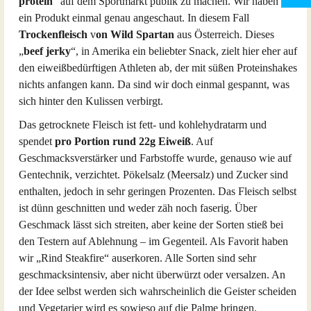
protein
" auf dem Sportmarkt publik zu machen. Wir haben uns
ein Produkt einmal genau angeschaut. In diesem Fall
Trockenfleisch
v
on Wild Spartan
aus Österreich. Dieses
„
beef jerky
“, in Amerika ein beliebter Snack, zielt hier eher auf
den eiweißbedürftigen Athleten ab, der mit süßen Proteinshakes
nichts anfangen kann. Da sind wir doch einmal gespannt, was
sich hinter den Kulissen verbirgt.
Das getrocknete Fleisch ist fett- und kohlehydratarm und
spendet
pro Portion rund 22g Eiweiß
. Auf
Geschmacksverstärker und Farbstoffe wurde, genauso wie auf
Gentechnik, verzichtet. Pökelsalz (Meersalz) und Zucker sind
enthalten, jedoch in sehr geringen Prozenten. Das Fleisch selbst
ist dünn geschnitten und weder zäh noch faserig. Über
Geschmack lässt sich streiten, aber keine der Sorten stieß bei
den Testern auf Ablehnung – im Gegenteil. Als Favorit haben
wir „Rind Steakfire“ auserkoren. Alle Sorten sind sehr
geschmacksintensiv, aber nicht überwürzt oder versalzen. An
der Idee selbst werden sich wahrscheinlich die Geister scheiden
und Vegetarier wird es sowieso auf die Palme bringen.