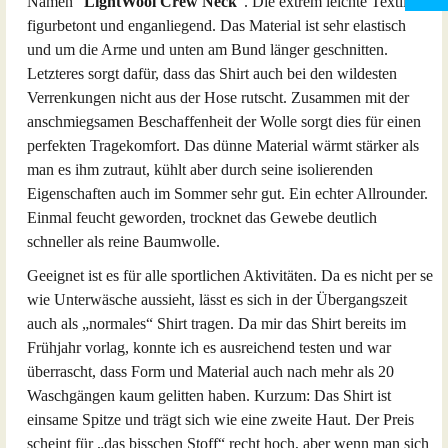
Namen “
LightWool Crew Neck
”. Die extrem leichte Textile ist
figurbetont und enganliegend. Das Material ist sehr elastisch
und um die Arme und unten am Bund länger geschnitten.
Letzteres sorgt dafür, dass das Shirt auch bei den wildesten
Verrenkungen nicht aus der Hose rutscht. Zusammen mit der
anschmiegsamen Beschaffenheit der Wolle sorgt dies für einen
perfekten Tragekomfort. Das dünne Material wärmt stärker als
man es ihm zutraut, kühlt aber durch seine isolierenden
Eigenschaften auch im Sommer sehr gut. Ein echter Allrounder.
Einmal feucht geworden, trocknet das Gewebe deutlich
schneller als reine Baumwolle.
Geeignet ist es für alle sportlichen Aktivitäten. Da es nicht per se
wie Unterwäsche aussieht, lässt es sich in der Übergangszeit
auch als „normales“ Shirt tragen. Da mir das Shirt bereits im
Frühjahr vorlag, konnte ich es ausreichend testen und war
überrascht, dass Form und Material auch nach mehr als 20
Waschgängen kaum gelitten haben. Kurzum: Das Shirt ist
einsame Spitze und trägt sich wie eine zweite Haut. Der Preis
scheint für „das bisschen Stoff“ recht hoch, aber wenn man sich