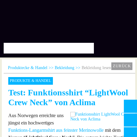
ZURÜCK
Produktecke & Handel
Bekleidung
Bekleidung lesen
PRODUKTE & HANDEL
Test: Funktionsshirt “LightWool
Crew Neck” von Aclima
Aus Norwegen erreichte uns
jüngst ein hochwertiges
Funktions-Langarmshirt aus feinster Merinowolle
mit dem