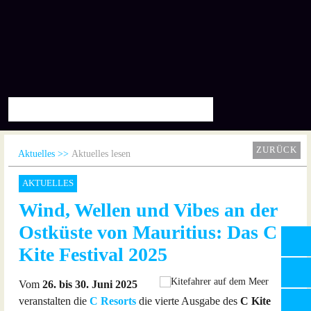
ZURÜCK
Aktuelles
Aktuelles lesen
AKTUELLES
Wind, Wellen und Vibes an der
Ostküste von Mauritius: Das C
Kite Festival 2025
Vom
26. bis 30. Juni 2025
veranstalten die
C Resorts
die vierte Ausgabe des
C Kite