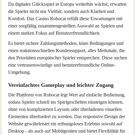
Da digitales Glücksspiel in Europa weiterhin wächst, erwarten
die Spieler nicht nur Vielfalt, sondern auch Klarheit und
Komfort. Das Casino Robocat erfüllt diese Erwartungen mit
einer sorgfältig zusammengestellten Auswahl an Spielen und
einem starken Fokus auf Benutzerfreundlichkeit.
Es bietet sichere Zahlungsmethoden, klare Bedingungen und
einen reaktionsschnellen Kundensupport, alles Merkmale, die
den Prioritäten europäischer Spieler entsprechen. Diese suchen
eine vertrauenswürdige und benutzerfreundliche Online-
Umgebung.
Vereinfachtes Gameplay und leichter Zugang
Die Plattform von Robocat legt Wert auf einfache Bedienung,
sodass Spieler schnell ins Spielgeschehen einsteigen können,
ohne von komplizierten Layouts oder überladenen visuellen
Elementen überfordert zu werden. Das responsive Design der
Website gewährleistet ein reibungsloses Erlebnis sowohl auf
Desktop - als auch auf Mobilgeräten und bietet Flexibilität für