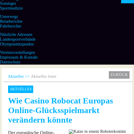
Sonstiges
Sportmedizin
Unterwegs
Reiseberichte
Fahrberichte
Nützliche Adressen
Landessportverbände
Olympiastützpunkte
Vereinsvorstellungen
Impressum & Kontakt
Datenschutz
ZURÜCK
Aktuelles
Aktuelles lesen
AKTUELLES
Wie Casino Robocat Europas
Online-Glücksspielmarkt
verändern könnte
Der europäische Online-