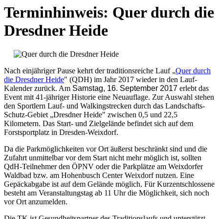
Terminhinweis: Quer durch die
Dresdner Heide
Nach einjähriger Pause kehrt der traditionsreiche Lauf „
Quer durch
die Dresdner Heide
" (QDH) im Jahr 2017 wieder in den Lauf-
Kalender zurück. Am
Samstag, 16. September 2017
erlebt das
Event mit 41-jähriger Historie eine Neuauflage. Zur Auswahl stehen
den Sportlern Lauf- und Walkingstrecken durch das Landschafts-
Schutz-Gebiet „Dresdner Heide" zwischen 0,5 und 22,5
Kilometern. Das Start- und Zielgelände befindet sich auf dem
Forstsportplatz in Dresden-Weixdorf.
Da die Parkmöglichkeiten vor Ort äußerst beschränkt sind und die
Zufahrt unmittelbar vor dem Start nicht mehr möglich ist, sollten
QdH-Teilnehmer den ÖPNV oder die Parkplätze am Weixdorfer
Waldbad bzw. am Hohenbusch Center Weixdorf nutzen. Eine
Gepäckabgabe ist auf dem Gelände möglich. Für Kurzentschlossene
besteht am Veranstaltungstag ab 11 Uhr die Möglichkeit, sich noch
vor Ort anzumelden.
Die TK ist Gesundheitspartner des Traditionslaufs und unterstützt