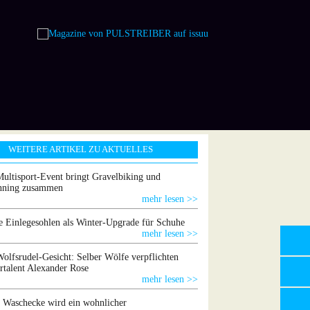
WEITERE ARTIKEL ZU AKTUELLES
ultisport-Event bringt Gravelbiking und
unning zusammen
mehr lesen >>
e Einlegesohlen als Winter-Upgrade für Schuhe
mehr lesen >>
olfsrudel-Gesicht: Selber Wölfe verpflichten
rtalent Alexander Rose
mehr lesen >>
 Waschecke wird ein wohnlicher