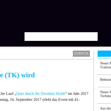
ZURÜCK
Neues M
Trailr
e (TK) wird
Beheizt
Neues W
iche Lauf „
Quer durch die Dresdner Heide
“ im Jahr 2017
Torhüte
stag, 16. September 2017 erlebt das Event mit 41-
Aus der