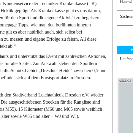
Hauswir
ter Kundenservice der Techniker Krankenkasse (TK)
d Hektik geprägt. Als Krankenkasse geht es uns darum,
Sachsen
 für den Sport und die eigene Aktivität zu begeistern.
Homepage Tipps, wie man den berühmten inneren
 gilt es aber natürlich auch, sich selbst bei
 zu messen und eigene Erfolge zu feiern. All diese
ekt ab.“
W
laufs und unterstützt das Event mit zahlreichen Aktionen,
Laufspo
ts für alle Starter. Zur Auswahl stehen den Sportlern
hafts-Schutz-Gebiet „Dresdner Heide“ zwischen 0,5 und
befindet sich auf dem Forstsportplatz in Dresden-
h den Stadtverband Leichtathletik Dresden e.V. wieder
Die ausgeschriebenen Strecken für die Rangliste sind
 bis M55), 15 Kilometer (M60 und M65 sowie weiblich
 älter sowie W55 und älter + WJ und WJ).