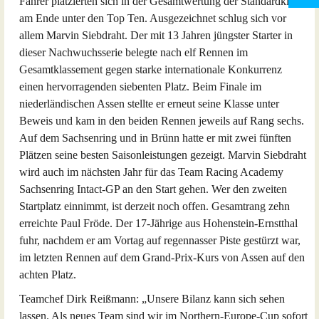
Fahrer platzierten sich in der Gesamtwertung der Standardklasse
am Ende unter den Top Ten. Ausgezeichnet schlug sich vor
allem Marvin Siebdraht. Der mit 13 Jahren jüngster Starter in
dieser Nachwuchsserie belegte nach elf Rennen im
Gesamtklassement gegen starke internationale Konkurrenz
einen hervorragenden siebenten Platz. Beim Finale im
niederländischen Assen stellte er erneut seine Klasse unter
Beweis und kam in den beiden Rennen jeweils auf Rang sechs.
Auf dem Sachsenring und in Brünn hatte er mit zwei fünften
Plätzen seine besten Saisonleistungen gezeigt. Marvin Siebdraht
wird auch im nächsten Jahr für das Team Racing Academy
Sachsenring Intact-GP an den Start gehen. Wer den zweiten
Startplatz einnimmt, ist derzeit noch offen. Gesamtrang zehn
erreichte Paul Fröde. Der 17-Jährige aus Hohenstein-Ernstthal
fuhr, nachdem er am Vortag auf regennasser Piste gestürzt war,
im letzten Rennen auf dem Grand-Prix-Kurs von Assen auf den
achten Platz.
Teamchef Dirk Reißmann: „Unsere Bilanz kann sich sehen
lassen. Als neues Team sind wir im Northern-Europe-Cup sofort