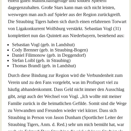
einem guten Mannschaftsgefüge und soliden Spielern
dagegenzuhalten. Große Stars kann man sich nicht leisten,
weswegen man auch auf Spieler aus der Region zurückgreift.
Die Straubing Tigers haben sich durch einen erfahrenen Torwart
von Ligakonkurrent Wolfsburg verstärkt. Sebastian Vogl (31)
komplettiert nun das Quintett aus Niederbayern, bestehend aus:
Sebastian Vogl (geb. in Landshut)
Cody Brenner (geb. in Straubing-Bogen)
Daniel Filimonow (geb. in Deggendorf)
Stefan Loibl (geb. in Straubing)
Thomas Brandl (geb. in Landshut)
Durch diese Bindung zur Region wird die Verbundenheit zum
Verein und zu den Fans vorgelebt, was im Profisport viel zu
häufig abhandenkommt. Dass Geld nicht immer den Ausschlag
gibt, zeigt auch der Wechsel von Vogl. „Ich wollte mit meiner
Familie zurück in die heimatlichen Gefilde. Somit sind die Wege
zu Verwandten und Freunden wieder viel kürzer. Dass sich
Straubing in Person von Jason Dunham (Sportlicher Leiter der
Straubing Tigers, Anm. d. Red.) sehr um mich bemüht hat, war