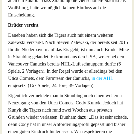
auch ein Faktor.“ Dass Straubing die viel schönere Stadt ist als
Wolfsburg, hatte womöglich keinen Einfluss auf die
Entscheidung.
Brüder vereint
Daneben haben sich die Tigers auch mit einem weiteren
Zalewski verstärkt. Nach Steven Zalewski, der bereits seit 2015
für die Niederbayern auf das Eis geht, ist nun auch Bruder Mike
in Straubing gelandet. Er kommt aus den USA, wo er bei den
Vancouver Canucks bereits NHL-Luft schnuppern durfte (6
Spiele, 2 Vorlagen). In der Regel wurde er allerdings bei den
Utica Comets, dem Farmteam der Canucks,
in der AHL
eingesetzt (167 Spiele, 24 Tore, 39 Vorlagen).
Eigentlich vermeldete man in Straubing noch einen weiteren
Neuzugang von den Utica Comets, Cody Kunyk. Jedoch hat
Kunyk die Tigers nach rund zwei Wochen aus privaten
Gründen wieder verlassen. Dunham dazu: „Das ist sehr schade,
denn Cody hat in unser Anforderungsprofil gepasst und bisher
einen guten Eindruck hinterlassen. Wir respektieren die