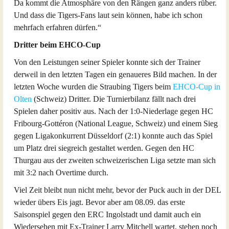
Da kommt die Atmosphäre von den Rängen ganz anders rüber.
Und dass die Tigers-Fans laut sein können, habe ich schon
mehrfach erfahren dürfen.“
Dritter beim EHCO-Cup
Von den Leistungen seiner Spieler konnte sich der Trainer
derweil in den letzten Tagen ein genaueres Bild machen. In der
letzten Woche wurden die Straubing Tigers beim
EHCO-Cup in
Olten
(Schweiz) Dritter. Die Turnierbilanz fällt nach drei
Spielen daher positiv aus. Nach der 1:0-Niederlage gegen HC
Fribourg-Gottéron (National League, Schweiz) und einem Sieg
gegen Ligakonkurrent Düsseldorf (2:1) konnte auch das Spiel
um Platz drei siegreich gestaltet werden. Gegen den HC
Thurgau aus der zweiten schweizerischen Liga setzte man sich
mit 3:2 nach Overtime durch.
Viel Zeit bleibt nun nicht mehr, bevor der Puck auch in der DEL
wieder übers Eis jagt. Bevor aber am 08.09. das erste
Saisonspiel gegen den ERC Ingolstadt und damit auch ein
Wiedersehen mit Ex-Trainer Larry Mitchell wartet, stehen noch