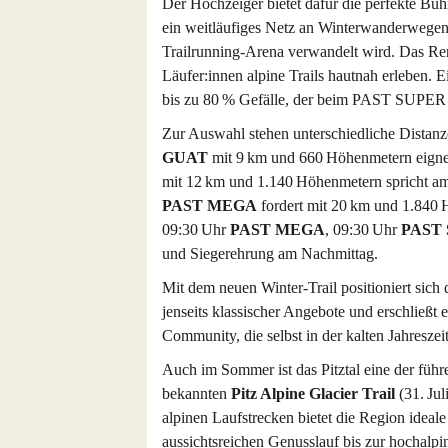
Der Hochzeiger bietet dafür die perfekte B
ein weitläufiges Netz an Winterwanderwegen,
Trailrunning-Arena verwandelt wird. Das Renne
Läufer:innen alpine Trails hautnah erleben. E
bis zu 80 % Gefälle, der beim PAST SUPE
Zur Auswahl stehen unterschiedliche Distanz
GUAT
mit 9 km und 660 Höhenmetern eignet 
mit 12 km und 1.140 Höhenmetern spricht amb
PAST MEGA
fordert mit 20 km und 1.840 H
09:30 Uhr
PAST MEGA
, 09:30 Uhr
PAST
und Siegerehrung am Nachmittag.
Mit dem neuen Winter-Trail positioniert sich 
jenseits klassischer Angebote und erschließt
Community, die selbst in der kalten Jahresze
Auch im Sommer ist das Pitztal eine der führ
bekannten
Pitz Alpine Glacier Trail
(31. Jul
alpinen Laufstrecken bietet die Region ideal
aussichtsreichen Genusslauf bis zur hochalpi