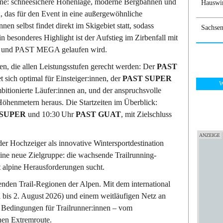
ühne: schneesichere Höhenlage, moderne Bergbahnen und
Hauswir
 das für den Event in eine außergewöhnliche
n selbst findet direkt im Skigebiet statt, sodass
Sachsen
in besonderes Highlight ist der Aufstieg im Zirbenfall mit
R und PAST MEGA gelaufen wird.
en, die allen Leistungsstufen gerecht werden: Der
PAST
sich optimal für Einsteiger:innen, der
PAST SUPER
W
itionierte Läufer:innen an, und der anspruchsvolle
öhenmetern heraus. Die Startzeiten im Überblick:
 SUPER
und 10:30 Uhr
PAST GUAT
, mit Zielschluss
der Hochzeiger als innovative Wintersportdestination
 eine neue Zielgruppe: die wachsende Trailrunning-
it alpine Herausforderungen sucht.
enden Trail-Regionen der Alpen. Mit dem international
i bis 2. August 2026) und einem weitläufigen Netz an
e Bedingungen für Trailrunner:innen – vom
nen Extremroute.