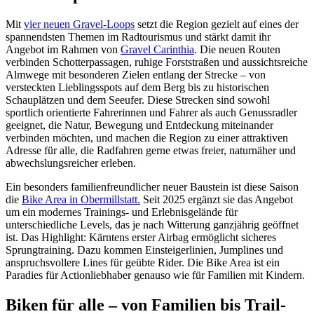
Mit
vier neuen Gravel-Loops
setzt die Region gezielt auf eines der
spannendsten Themen im Radtourismus und stärkt damit ihr
Angebot im Rahmen von
Gravel Carinthia
. Die neuen Routen
verbinden Schotterpassagen, ruhige Forststraßen und aussichtsreiche
Almwege mit besonderen Zielen entlang der Strecke – von
versteckten Lieblingsspots auf dem Berg bis zu historischen
Schauplätzen und dem Seeufer. Diese Strecken sind sowohl
sportlich orientierte Fahrerinnen und Fahrer als auch Genussradler
geeignet, die Natur, Bewegung und Entdeckung miteinander
verbinden möchten, und machen die Region zu einer attraktiven
Adresse für alle, die Radfahren gerne etwas freier, naturnäher und
abwechslungsreicher erleben.
Ein besonders familienfreundlicher neuer Baustein ist diese Saison
die
Bike Area in Obermillstatt
.
Seit 2025 ergänzt sie das Angebot
um ein modernes Trainings- und Erlebnisgelände für
unterschiedliche Levels, das je nach Witterung ganzjährig geöffnet
ist. Das Highlight: Kärntens erster Airbag ermöglicht sicheres
Sprungtraining. Dazu kommen Einsteigerlinien, Jumplines und
anspruchsvollere Lines für geübte Rider. Die Bike Area ist ein
Paradies für Actionliebhaber genauso wie für Familien mit Kindern.
Biken für alle – von Familien bis Trail-