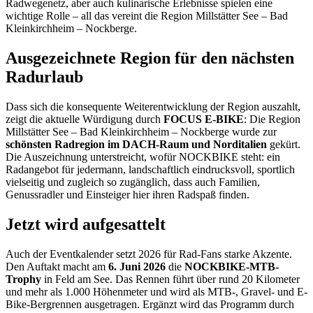
Radwegenetz, aber auch kulinarische Erlebnisse spielen eine
wichtige Rolle – all das vereint die Region Millstätter See – Bad
Kleinkirchheim – Nockberge.
Ausgezeichnete Region für den nächsten
Radurlaub
Dass sich die konsequente Weiterentwicklung der Region auszahlt,
zeigt die aktuelle Würdigung durch
FOCUS E-BIKE
: Die Region
Millstätter See – Bad Kleinkirchheim – Nockberge wurde zur
schönsten Radregion im DACH-Raum und Norditalien
gekürt.
Die Auszeichnung unterstreicht, wofür NOCKBIKE steht: ein
Radangebot für jedermann, landschaftlich eindrucksvoll, sportlich
vielseitig und zugleich so zugänglich, dass auch Familien,
Genussradler und Einsteiger hier ihren Radspaß finden.
Jetzt wird aufgesattelt
Auch der Eventkalender setzt 2026 für Rad-Fans starke Akzente.
Den Auftakt macht am
6. Juni 2026
die
NOCKBIKE-MTB-
Trophy
in Feld am See. Das Rennen führt über rund 20 Kilometer
und mehr als 1.000 Höhenmeter und wird als MTB-, Gravel- und E-
Bike-Bergrennen ausgetragen. Ergänzt wird das Programm durch