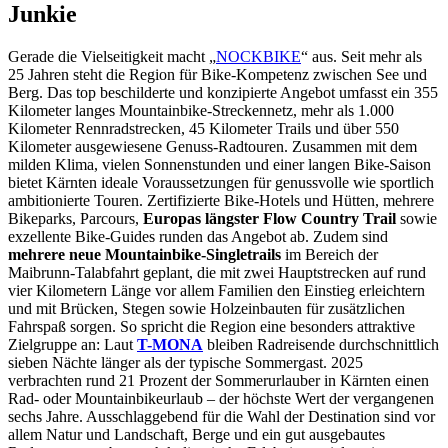
Junkie
Gerade die Vielseitigkeit macht „
NOCKBIKE
“ aus. Seit mehr als
25 Jahren steht die Region für Bike-Kompetenz zwischen See und
Berg. Das top beschilderte und konzipierte Angebot umfasst ein 355
Kilometer langes Mountainbike-Streckennetz, mehr als 1.000
Kilometer Rennradstrecken, 45 Kilometer Trails und über 550
Kilometer ausgewiesene Genuss-Radtouren. Zusammen mit dem
milden Klima, vielen Sonnenstunden und einer langen Bike-Saison
bietet Kärnten ideale Voraussetzungen für genussvolle wie sportlich
ambitionierte Touren. Zertifizierte Bike-Hotels und Hütten, mehrere
Bikeparks, Parcours,
Europas längster Flow Country Trail
sowie
exzellente Bike-Guides runden das Angebot ab. Zudem sind
mehrere neue Mountainbike-Singletrails
im Bereich der
Maibrunn-Talabfahrt geplant, die mit zwei Hauptstrecken auf rund
vier Kilometern Länge vor allem Familien den Einstieg erleichtern
und mit Brücken, Stegen sowie Holzeinbauten für zusätzlichen
Fahrspaß sorgen. So spricht die Region eine besonders attraktive
Zielgruppe an: Laut
T-MONA
bleiben Radreisende durchschnittlich
sieben Nächte länger als der typische Sommergast. 2025
verbrachten rund 21 Prozent der Sommerurlauber in Kärnten einen
Rad- oder Mountainbikeurlaub – der höchste Wert der vergangenen
sechs Jahre. Ausschlaggebend für die Wahl der Destination sind vor
allem Natur und Landschaft, Berge und ein gut ausgebautes