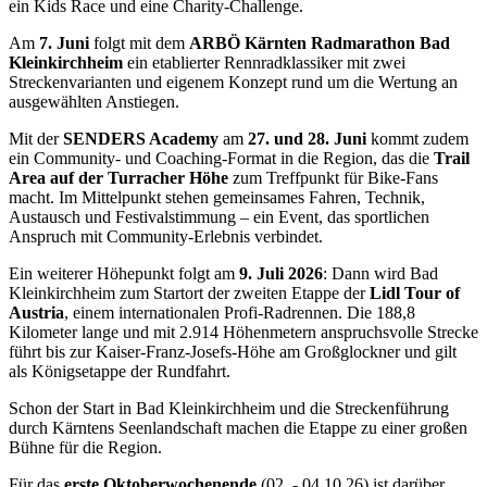
ein Kids Race und eine Charity-Challenge.
Am
7. Juni
folgt mit dem
ARBÖ Kärnten Radmarathon Bad
Kleinkirchheim
ein etablierter Rennradklassiker mit zwei
Streckenvarianten und eigenem Konzept rund um die Wertung an
ausgewählten Anstiegen.
Mit der
SENDERS Academy
am
27. und 28. Juni
kommt zudem
ein Community- und Coaching-Format in die Region, das die
Trail
Area auf der Turracher Höhe
zum Treffpunkt für Bike-Fans
macht. Im Mittelpunkt stehen gemeinsames Fahren, Technik,
Austausch und Festivalstimmung – ein Event, das sportlichen
Anspruch mit Community-Erlebnis verbindet.
Ein weiterer Höhepunkt folgt am
9. Juli 2026
: Dann wird Bad
Kleinkirchheim zum Startort der zweiten Etappe der
Lidl Tour of
Austria
, einem internationalen Profi-Radrennen. Die 188,8
Kilometer lange und mit 2.914 Höhenmetern anspruchsvolle Strecke
führt bis zur Kaiser-Franz-Josefs-Höhe am Großglockner und gilt
als Königsetappe der Rundfahrt.
Schon der Start in Bad Kleinkirchheim und die Streckenführung
durch Kärntens Seenlandschaft machen die Etappe zu einer großen
Bühne für die Region.
Für das
erste Oktoberwochenende
(02. - 04.10.26) ist darüber