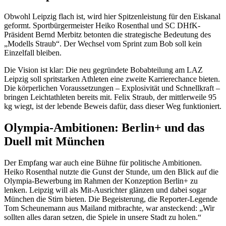
Obwohl Leipzig flach ist, wird hier Spitzenleistung für den Eiskanal
geformt. Sportbürgermeister Heiko Rosenthal und SC DHfK-
Präsident Bernd Merbitz betonten die strategische Bedeutung des
„Modells Straub“. Der Wechsel vom Sprint zum Bob soll kein
Einzelfall bleiben.
Die Vision ist klar: Die neu gegründete Bobabteilung am LAZ
Leipzig soll spritstarken Athleten eine zweite Karrierechance bieten.
Die körperlichen Voraussetzungen – Explosivität und Schnellkraft –
bringen Leichtathleten bereits mit. Felix Straub, der mittlerweile 95
kg wiegt, ist der lebende Beweis dafür, dass dieser Weg funktioniert.
Olympia-Ambitionen: Berlin+ und das
Duell mit München
Der Empfang war auch eine Bühne für politische Ambitionen.
Heiko Rosenthal nutzte die Gunst der Stunde, um den Blick auf die
Olympia-Bewerbung im Rahmen der Konzeption Berlin+ zu
lenken. Leipzig will als Mit-Ausrichter glänzen und dabei sogar
München die Stirn bieten. Die Begeisterung, die Reporter-Legende
Tom Scheunemann aus Mailand mitbrachte, war ansteckend: „Wir
sollten alles daran setzen, die Spiele in unsere Stadt zu holen.“