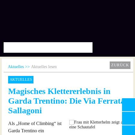
ZURÜCK
Aktuelles
Aktuelles lesen
AKTUELLES
Magisches Klettererlebnis in
Garda Trentino: Die Via Ferrata
Sallagoni
Als „Home of Climbing“ ist
Garda Trentino ein