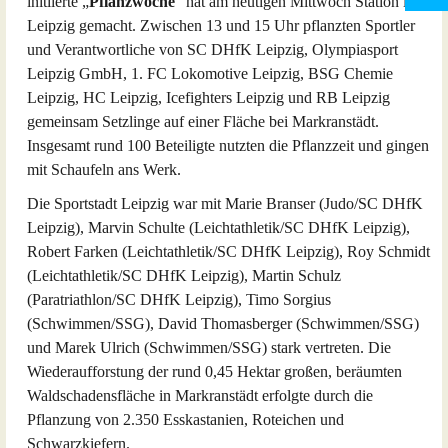
initiierte „
Pflanzwoche
“ hat am heutigen Mittwoch Station in
Leipzig gemacht. Zwischen 13 und 15 Uhr pflanzten Sportler
und Verantwortliche von SC DHfK Leipzig, Olympiasport
Leipzig GmbH, 1. FC Lokomotive Leipzig, BSG Chemie
Leipzig, HC Leipzig, Icefighters Leipzig und RB Leipzig
gemeinsam Setzlinge auf einer Fläche bei Markranstädt.
Insgesamt rund 100 Beteiligte nutzten die Pflanzzeit und gingen
mit Schaufeln ans Werk.
Die Sportstadt Leipzig war mit Marie Branser (Judo/SC DHfK
Leipzig), Marvin Schulte (Leichtathletik/SC DHfK Leipzig),
Robert Farken (Leichtathletik/SC DHfK Leipzig), Roy Schmidt
(Leichtathletik/SC DHfK Leipzig), Martin Schulz
(Paratriathlon/SC DHfK Leipzig), Timo Sorgius
(Schwimmen/SSG), David Thomasberger (Schwimmen/SSG)
und Marek Ulrich (Schwimmen/SSG) stark vertreten. Die
Wiederaufforstung der rund 0,45 Hektar großen, beräumten
Waldschadensfläche in Markranstädt erfolgte durch die
Pflanzung von 2.350 Esskastanien, Roteichen und
Schwarzkiefern.