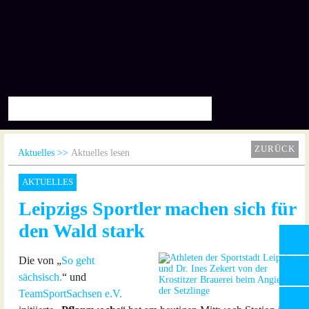
ZURÜCK
Aktuelles
Aktuelles lesen
AKTUELLES
Leipzigs Sportler machen sich für
den Wald stark
Die von „
So geht
sächsisch.
“ und
TeamSportSachsen e.V.