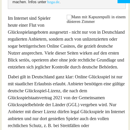
machen. Infos unter
bzga.de
.
Im Internet sind Spieler
heute einer Flut von
Glücksspielangeboten ausgesetzt - nicht nur von in Deutschland
regulierten Anbietern, sondern auch von unlizenzierten oder
sogar betrügerischen Online Casinos, die gezielt deutsche
Nutzer ansprechen. Viele dieser Seiten wirken auf den ersten
Blick seriös, operieren aber ohne jede rechtliche Grundlage und
entziehen sich jeglicher Kontrolle durch deutsche Behörden.
Dabei gilt in Deutschland ganz klar: Online Glücksspiel ist nur
mit staatlicher Erlaubnis erlaubt. Anbieter benötigen eine gültige
deutsche Glücksspiel-Lizenz, die nach dem
Glücksspielstaatsvertrag 2021 von der Gemeinsamen
Glücksspielbehörde der Länder (GGL) vergeben wird. Nur
Anbieter mit dieser Lizenz dürfen legal Glücksspiele im Internet
anbieten und nur dort genießen Spieler auch den vollen
rechtlichen Schutz, z. B. bei Streitfällen oder