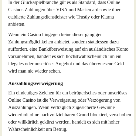
In der Glücksspielbranche gilt es als Standard, dass Online
Casinos Zahlungen über VISA und Mastercard sowie über
etablierte Zahlungsdienstleister wie Trustly oder Klarna
anbieten.
Wenn ein Casino hingegen keine dieser gängigen
Zahlungsmöglichkeiten anbietet, sondern stattdessen dazu
auffordert, eine Banküberweisung auf ein ausländisches Konto
vorzunehmen, handelt es sich höchstwahrscheinlich um ein
illegales oder unseriöses Angebot und das überwiesene Geld
wird man nie wieder sehen.
Auszahlungsverweigerung
Ein eindeutiges Zeichen für ein betrügerisches oder unseriöses
Online Casino ist die Verweigerung oder Verzögerung von
Auszahlungen. Wenn vertraglich zugesicherte Gewinne
wiederholt ohne nachvollziehbaren Grund blockiert, verschoben
oder willkürlich gekürzt werden, handelt es sich mit hoher
Wahrscheinlichkeit um Betrug.