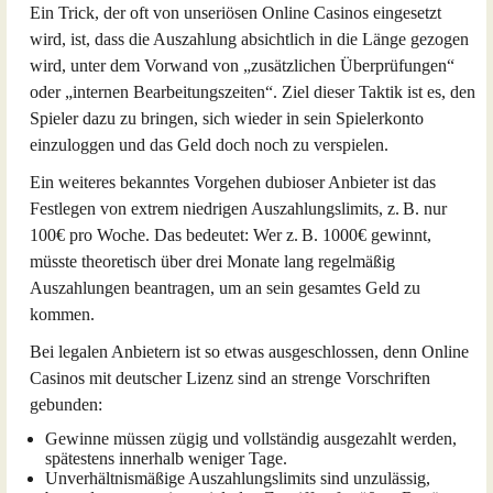
Ein Trick, der oft von unseriösen Online Casinos eingesetzt
wird, ist, dass die Auszahlung absichtlich in die Länge gezogen
wird, unter dem Vorwand von „zusätzlichen Überprüfungen“
oder „internen Bearbeitungszeiten“. Ziel dieser Taktik ist es, den
Spieler dazu zu bringen, sich wieder in sein Spielerkonto
einzuloggen und das Geld doch noch zu verspielen.
Ein weiteres bekanntes Vorgehen dubioser Anbieter ist das
Festlegen von extrem niedrigen Auszahlungslimits, z. B. nur
100€ pro Woche. Das bedeutet: Wer z. B. 1000€ gewinnt,
müsste theoretisch über drei Monate lang regelmäßig
Auszahlungen beantragen, um an sein gesamtes Geld zu
kommen.
Bei legalen Anbietern ist so etwas ausgeschlossen, denn Online
Casinos mit deutscher Lizenz sind an strenge Vorschriften
gebunden:
Gewinne müssen zügig und vollständig ausgezahlt werden,
spätestens innerhalb weniger Tage.
Unverhältnismäßige Auszahlungslimits sind unzulässig,