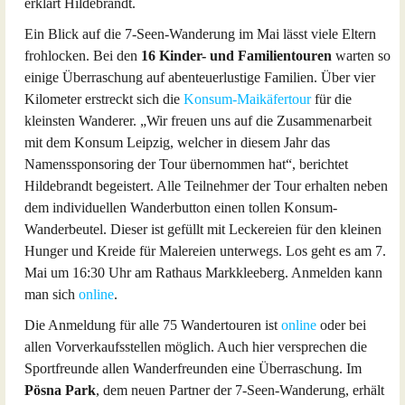
erklärt Hildebrandt.
Ein Blick auf die 7-Seen-Wanderung im Mai lässt viele Eltern
frohlocken. Bei den
16 Kinder- und Familientouren
warten so
einige Überraschung auf abenteuerlustige Familien. Über vier
Kilometer erstreckt sich die
Konsum-Maikäfertour
für die
kleinsten Wanderer. „Wir freuen uns auf die Zusammenarbeit
mit dem Konsum Leipzig, welcher in diesem Jahr das
Namenssponsoring der Tour übernommen hat“, berichtet
Hildebrandt begeistert. Alle Teilnehmer der Tour erhalten neben
dem individuellen Wanderbutton einen tollen Konsum-
Wanderbeutel. Dieser ist gefüllt mit Leckereien für den kleinen
Hunger und Kreide für Malereien unterwegs. Los geht es am 7.
Mai um 16:30 Uhr am Rathaus Markkleeberg. Anmelden kann
man sich
online
.
Die Anmeldung für alle 75 Wandertouren ist
online
oder bei
allen Vorverkaufsstellen möglich. Auch hier versprechen die
Sportfreunde allen Wanderfreunden eine Überraschung. Im
Pösna Park
, dem neuen Partner der 7-Seen-Wanderung, erhält