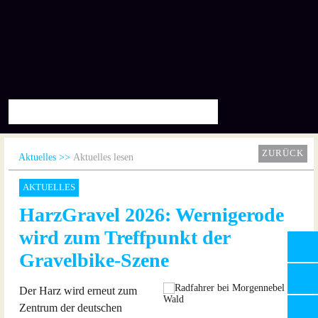
ZURÜCK
Aktuelles
Aktuelles lesen
AKTUELLES
HarzGravel 2026: Wernigerode
wird zum Treffpunkt der
Gravelbike-Szene
Der Harz wird erneut zum
Zentrum der deutschen