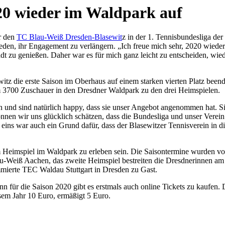
020 wieder im Waldpark auf
ür den
TC Blau-Weiß Dresden-Blasewit
z in der 1. Tennisbundesliga de
eden, ihr Engagement zu verlängern. „Ich freue mich sehr, 2020 wieder
dt zu genießen. Daher war es für mich ganz leicht zu entscheiden, wied
tz die erste Saison im Oberhaus auf einem starken vierten Platz beende
 3700 Zuschauer in den Dresdner Waldpark zu den drei Heimspielen.
 und sind natürlich happy, dass sie unser Angebot angenommen hat. Sie
nnen wir uns glücklich schätzen, dass die Bundesliga und unser Verein 
eins war auch ein Grund dafür, dass der Blasewitzer Tennisverein in
 Heimspiel im Waldpark zu erleben sein. Die Saisontermine wurden vo
Weiß Aachen, das zweite Heimspiel bestreiten die Dresdnerinnen am
ommierte TEC Waldau Stuttgart in Dresden zu Gast.
n für die Saison 2020 gibt es erstmals auch online Tickets zu kaufen.
sem Jahr 10 Euro, ermäßigt 5 Euro.