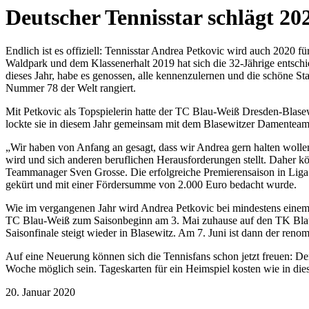
Deutscher Tennisstar schlägt 2
Endlich ist es offiziell: Tennisstar Andrea Petkovic wird auch 2020 f
Waldpark und dem Klassenerhalt 2019 hat sich die 32-Jährige entschi
dieses Jahr, habe es genossen, alle kennenzulernen und die schöne Sta
Nummer 78 der Welt rangiert.
Mit Petkovic als Topspielerin hatte der TC Blau-Weiß Dresden-Blasewi
lockte sie in diesem Jahr gemeinsam mit dem Blasewitzer Damenteam
„Wir haben von Anfang an gesagt, dass wir Andrea gern halten wollen
wird und sich anderen beruflichen Herausforderungen stellt. Daher kö
Teammanager Sven Grosse. Die erfolgreiche Premierensaison in Liga 
gekürt und mit einer Fördersumme von 2.000 Euro bedacht wurde.
Wie im vergangenen Jahr wird Andrea Petkovic bei mindestens einem
TC Blau-Weiß zum Saisonbeginn am 3. Mai zuhause auf den TK Blau-
Saisonfinale steigt wieder in Blasewitz. Am 7. Juni ist dann der ren
Auf eine Neuerung können sich die Tennisfans schon jetzt freuen: Den
Woche möglich sein. Tageskarten für ein Heimspiel kosten wie in die
20. Januar 2020