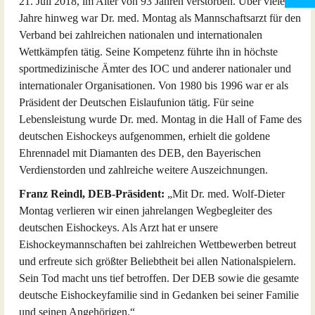
21. Juli 2018, im Alter von 93 Jahren verstorben. Über viele
Jahre hinweg war Dr. med. Montag als Mannschaftsarzt für den
Verband bei zahlreichen nationalen und internationalen
Wettkämpfen tätig. Seine Kompetenz führte ihn in höchste
sportmedizinische Ämter des IOC und anderer nationaler und
internationaler Organisationen. Von 1980 bis 1996 war er als
Präsident der Deutschen Eislaufunion tätig. Für seine
Lebensleistung wurde Dr. med. Montag in die Hall of Fame des
deutschen Eishockeys aufgenommen, erhielt die goldene
Ehrennadel mit Diamanten des DEB, den Bayerischen
Verdienstorden und zahlreiche weitere Auszeichnungen.
Franz Reindl, DEB-Präsident:
„Mit Dr. med. Wolf-Dieter
Montag verlieren wir einen jahrelangen Wegbegleiter des
deutschen Eishockeys. Als Arzt hat er unsere
Eishockeymannschaften bei zahlreichen Wettbewerben betreut
und erfreute sich größter Beliebtheit bei allen Nationalspielern.
Sein Tod macht uns tief betroffen. Der DEB sowie die gesamte
deutsche Eishockeyfamilie sind in Gedanken bei seiner Familie
und seinen Angehörigen.“