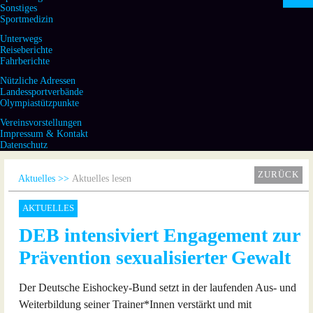
Sonstiges
Sportmedizin
Unterwegs
Reiseberichte
Fahrberichte
Nützliche Adressen
Landessportverbände
Olympiastützpunkte
Vereinsvorstellungen
Impressum & Kontakt
Datenschutz
ZURÜCK
Aktuelles
Aktuelles lesen
AKTUELLES
DEB intensiviert Engagement zur
Prävention sexualisierter Gewalt
Der Deutsche Eishockey-Bund setzt in der laufenden Aus- und
Weiterbildung seiner Trainer*Innen verstärkt und mit